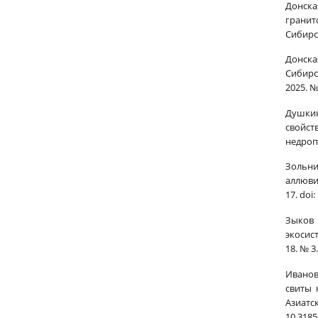
Донска
гранит
Сибирск
Донска
Сибирс
2025. №
Душкин
свойст
недропо
Зольни
аллюви
17. doi
Зыков 
экосис
18. № 3
Иванов
свиты 
Азиатс
10.318