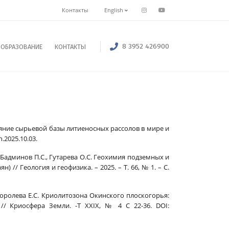
Контакты
English
8 3952 426900
ОБРАЗОВАНИЕ
КОНТАКТЫ
стояние сырьевой базы литиеносных рассолов в мире и
.2025.10.03.
И., Бадминов П.С., Гутарева О.С. Геохимия подземных и
// Геология и геофизика. – 2025. – Т. 66, № 1. – С.
, Королева Е.С. Криолитозона Окинского плоскогорья:
/ Криосфера Земли. -Т XXIX, № 4 С 22-36. DOI: