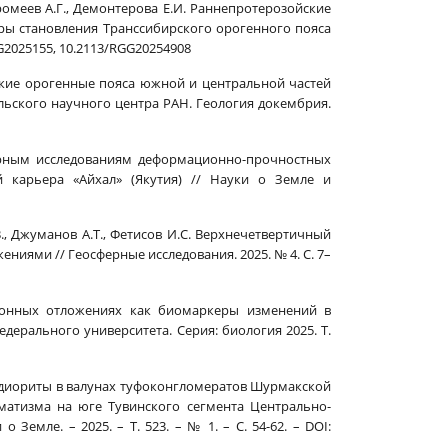
ахромеев А.Г., Демонтерова Е.И. Раннепротерозойские
ры становления Транссибирского орогенного пояса
GiG2025155, 10.2113/RGG20254908
ойские орогенные пояса южной и центральной частей
льского научного центра РАН. Геология докембрия.
торным исследованиям деформационно-прочностных
 карьера «Айхал» (Якутия) // Науки о Земле и
В., Джуманов А.Т., Фетисов И.С. Верхнечетвертичный
ями // Геосферные исследования. 2025. № 4. С. 7–
в донных отложениях как биомаркеры изменений в
дерального университета. Серия: биология 2025. Т.
ранодиориты в валунах туфоконгломератов Шурмакской
матизма на юге Тувинского сегмента Центрально-
Земле. – 2025. – Т. 523. – № 1. – С. 54-62. – DOI: