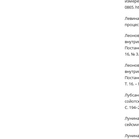
измерен
0865. h
Левина
процесс
Леонов
внутри
Постан
16, № 3
Леонов
внутри
Постан
Т. 16. 
Лубсан
сойотс
С. 194–
Лунина
сейсмич
Лунина