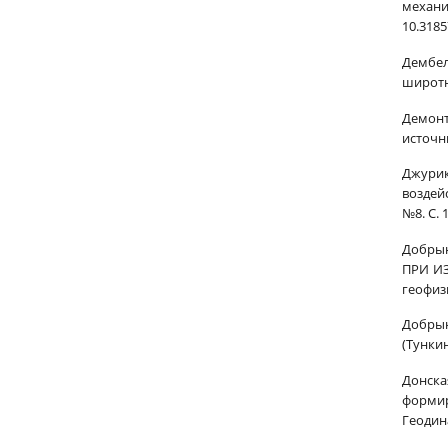
механи
10.318
Дембел
широтны
Демонт
источни
Джурик
воздей
№8. С. 
Добрын
ПРИ И
геофизи
Добрын
(Тункин
Донская
формир
Геодина