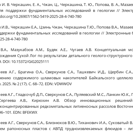
И. В. Черкашин, Е. А., Чжан, Ц., Черкашина, Т. Ю., Попова, В. А., Маза
ля поддержки фундаментальных исследований в геологии // Электр
/doi.org/10.26907/1562-5419-2025-28-4-740-780
 И.В., Черкашин Е.А., Цзинь Чжан, Черкашина Т.Ю., Попова В.А., Мазае
ддержки фундаментальных исследований в геологии // Электронные библ
25-28-4-740-780
В.А., Мазукабзов А.М., Будяк А.Е., Чугаев А.В. Концептуальная
ождения Сухой Лог по результатам детального геолого-структурного ана
. DOI: 10.15372/GiG2025111
еев А.Г., Брагина О.А., Сверкунов С.А., Ташкевич И.Д., Щербин С.
ению содержимого шламовых накопителей Байкальского целлюлоз
 2025. № 2 (17). С. 68–72. EDN: VDWWOV
ев А.Г., Гладкочуб Д.П., Сверкунов С.А., Пуляевский М.С., Ланкин Ю.К.,
 Сергеева А.В., Кирюхин А.В. Обзор инновационных решени
концентрированных редкометальных литиеносных рассолов Восточной
. 96–101. EDN: BFEKWX
еев А.Г., Сверкунов С.А., Близнюков В.Ю., Тиханович И.А., Суковатый
ем рапоносных пластов с АВПД трудноизвлекаемых флюидов – лит