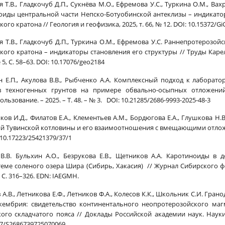
я Т.В., Гладкочуб Д.П., Сукнёва М.О., Ефремова У.С., Туркина О.М., В
оиды центральной части Непско-Ботуобинской антеклизы – индикато
ого кратона // Геология и геофизика, 2025, т. 66, № 12. DOI: 10.15372/
я Т.В., Гладкочуб Д.П., Туркина О.М., Ефремова У.С. Раннепротероз
кого кратона – индикаторы становления его структуры // Труды Каре
 5, С. 58–63. DOI: 10.17076/geo2184
 Е.П., Акулова В.В., Рыбченко А.А. Комплексный подход к лабора
в техногенных грунтов на примере обвально-осыпных отложений
льзование. – 2025. – Т. 48. – № 3. DOI: 10.21285/2686-9993-2025-48-3
ков И.Д., Филатов Е.А., Клементьев А.М., Бордюгова Е.А., Глушкова Н.
й Тувинской котловины и его взаимоотношения с вмещающими отложени
: 10.17223/25421379/37/1
В.В. Бульхин А.О., Безрукова Е.В., Щетников А.А. Каротиноиды 
теме соленого озера Шира (Сибирь, Хакасия) // Журнал Сибирского фе
. С. 316–326. EDN: IAEGMH.
 А.В., Летникова Е.Ф., Летников Ф.А., Колесов К.К., Школьник С.И. Г
кембрия: свидетельство континентального неопротерозойского маг
кого складчатого пояса // Доклады Российской академии наук. Науки о 
57/S2686739725070069