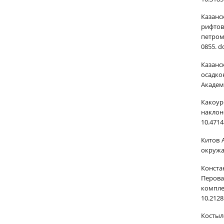
Казанс
рифтов
петром
0855. d
Казанс
осадко
Академи
Какоур
наклон
10.4714
Китов 
окружаю
Констан
Перова
компле
10.2128
Костыл