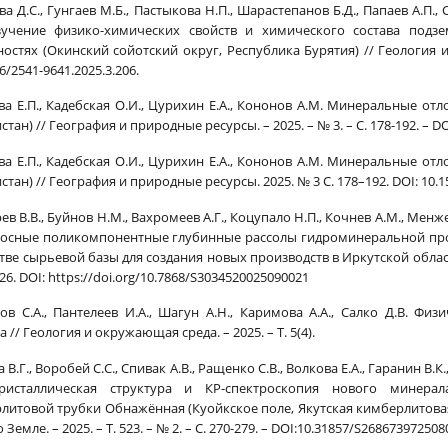
 Д.С., Гунгаев М.Б., Пастыкова Н.П., Шарастепанов Б.Д., Папаев А.П., 
зучение физико-химических свойств и химического состава под
ностях (Окинский сойотский округ, Республика Бурятия) // Геология и 
6/2541-9641.2025.3.206.
ва Е.П., Кадебская О.И., Цурихин Е.А., Кононов А.М. Минеральные о
стан) // География и природные ресурсы. – 2025. – № 3. – С. 178-192. – D
ва Е.П., Кадебская О.И., Цурихин Е.А., Кононов А.М. Минеральные о
стан) // География и природные ресурсы. 2025. № 3 С. 178–192. DOI: 10.
в В.В., Буйнов Н.М., Вахромеев А.Г., Коцупало Н.П., Кочнев А.М., Менжер
осные поликомпонентные глубинные рассолы гидроминеральной про
стве сырьевой базы для создания новых производств в Иркутской област
–26. DOI: https://doi.org/10.7868/S3034520025090021
ов С.А., Пантелеев И.А., Шагун А.Н., Каримова А.А., Салко Д.В. Ф
 // Геология и окружающая среда. – 2025. – Т. 5(4).
 В.Г., Воробей С.С., Спивак А.В., Ращенко С.В., Волкова Е.А., Гаранин В.
ристаллическая структура и КР-спектроскопия нового минерала
литовой трубки Обнажённая (Куойкское поле, Якутская кимберлитовая
 Земле. – 2025. – Т. 523. – № 2. – С. 270-279. – DOI:10.31857/S268673972508