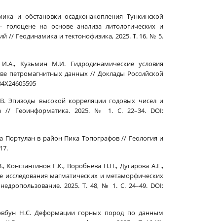
намика и обстановки осадконакопления Тункинской
– голоцене на основе анализа литологических и
// Геодинамика и тектонофизика, 2025. Т. 16. № 5.
в И.А., Кузьмин М.И. Гидродинамические условия
ове петромагнитных данных // Доклады Российской
334X24605595
Е.В. Эпизоды высокой корреляции годовых чисел и
 // Геоинформатика. 2025. № 1. С. 22–34. DOI:
ба Портулан в район Пика Топографов // Геология и
17.
., Константинов Г.К., Воробьева П.Н., Дугарова А.Е.,
ские исследования магматических и метаморфических
дропользование. 2025. Т. 48, № 1. С. 24–49. DOI:
, Стовбун Н.С. Деформации горных пород по данным