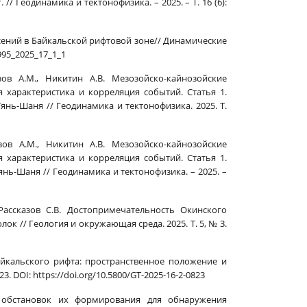
/ Геодинамика и тектонофизика. – 2025. – Т. 16 (6):
ясений в Байкальской рифтовой зоне// Динамические
0995_2025_17_1_1
ов А.М., Никитин А.В. Мезозойско-кайнозойские
 характеристика и корреляция событий. Статья 1.
нь-Шаня // Геодинамика и тектонофизика. 2025. Т.
зов А.М., Никитин А.В. Мезозойско-кайнозойские
 характеристика и корреляция событий. Статья 1.
нь-Шаня // Геодинамика и тектонофизика. – 2025. –
 Рассказов С.В. Достопримечательность Окинского
 // Геология и окружающая среда. 2025. Т. 5, № 3.
айкальского рифта: пространственное положение и
3. DOI: https://doi.org/10.5800/GT-2025-16-2-0823
х обстановок их формирования для обнаружения