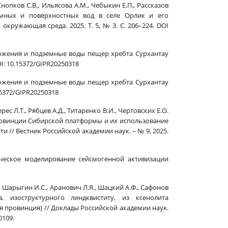
Снопков С.В., Ильясова А.М., Чебыкин Е.П., Рассказов
земных и поверхностных вод в селе Орлик и его
окружающая среда. 2025. Т. 5, № 3. С. 206–224. DOI
тложения и подземные воды пещер хребта Сурхантау
OI: 10.15372/GIPR20250318
тложения и подземные воды пещер хребта Сурхантау
15372/GIPR20250318
ес Л.Т., Рябцев А.Д., Титаренко В.И., Чертовских Е.О.
винции Сибирской платформы и их использование
и // Вестник Российской академии наук. – № 9, 2025.
изическое моделирование сейсмогенной активизации
К., Шарыгин И.С., Аранович Л.Я., Шацкий А.Ф., Сафонов
, изоструктурного линдквиститу, из ксенолита
 провинция) // Доклады Российской академии наук.
0109.