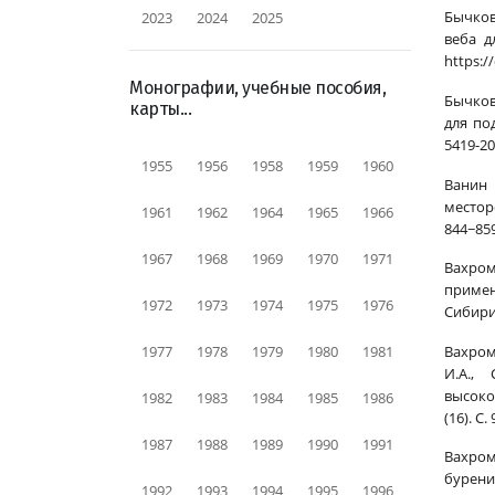
Бычков 
2023
2024
2025
веба д
https:/
Монографии, учебные пособия,
Бычков
карты...
для по
5419-20
1955
1956
1958
1959
1960
Ванин 
местор
1961
1962
1964
1965
1966
844−859
1967
1968
1969
1970
1971
Вахром
примен
1972
1973
1974
1975
1976
Сибири.
Вахроме
1977
1978
1979
1980
1981
И.А.,
высоко
1982
1983
1984
1985
1986
(16). С
1987
1988
1989
1990
1991
Вахром
бурени
1992
1993
1994
1995
1996