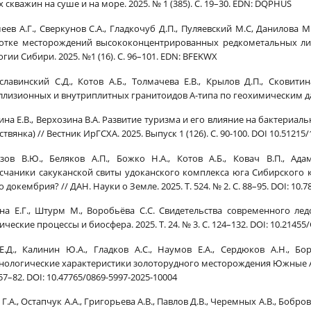
 скважин на суше и на море. 2025. № 1 (385). С. 19–30. EDN: DQPHUS
еев А.Г., Сверкунов С.А., Гладкочуб Д.П., Пуляевский М.С, Данилов
отке месторождений высококонцентрированных редкометальных лит
гии Сибири. 2025. №1 (16). С. 96–101. EDN: BFEKWX
славинский С.Д., Котов А.Б., Толмачева Е.В., Крылов Д.П., Скови
ллизионных и внутриплитных гранитоидов А-типа по геохимическим данны
ина Е.В., Верхозина В.А. Развитие туризма и его влияние на бактериал
ствянка) // Вестник ИрГСХА. 2025. Выпуск 1 (126). С. 90-100. DOI 10.51215
зов В.Ю., Беляков А.П., Божко Н.А., Котов А.Б., Ковач В.П., Ад
счаники сакуканской свиты удоканского комплекса юга Сибирского 
 докембрия? // ДАН. Науки о Земле. 2025. Т. 524. № 2. С. 88–95. DOI: 10
на Е.Г., Штурм М., Воробьёва С.С. Свидетельства современного ле
ческие процессы и биосфера. 2025. Т. 24. № 3. С. 124–132. DOI: 10.21455/
Е.Д., Калинин Ю.А., Гладков А.С., Наумов Е.А., Сердюков А.Н., 
нологические характеристики золоторудного месторождения Южные Аш
 57–82. DOI: 10.47765/0869-5997-2025-10004
Г.А., Остапчук А.А., Григорьева А.В., Павлов Д.В., Черемных А.В., Бобр