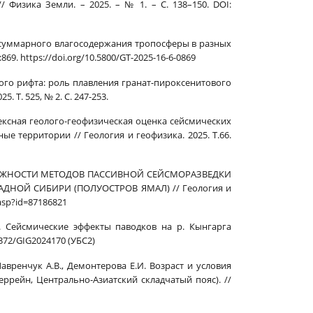
 Физика Земли. – 2025. – № 1. – С. 138–150. DOI:
ды суммарного влагосодержания тропосферы в разных
9. https://doi.org/10.5800/GT-2025-16-6-0869
кого рифта: роль плавления гранат-пироксенитового
 Т. 525, № 2. С. 247-253.
лексная геолого-геофизическая оценка сейсмических
е территории // Геология и геофизика. 2025. Т.66.
в. ВОЗМОЖНОСТИ МЕТОДОВ ПАССИВНОЙ СЕЙСМОРАЗВЕДКИ
НОЙ СИБИРИ (ПОЛУОСТРОВ ЯМАЛ) // Геология и
.asp?id=87186821
ко. Сейсмические эффекты паводков на р. Кынгарга
5372/GIG2024170 (УБС2)
 Лавренчук А.В., Демонтерова Е.И. Возраст и условия
рейн, Центрально-Азиатский складчатый пояс). //