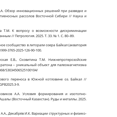
а М.А. Обзор инновационных решений при разведке и
иеносных рассолов Восточной Сибири // Наука и
тина Т.М. К вопросу о возможности дискриминации
м // Петрология. 2025. Т. 33. № 1. С. 80–89.
ьное сообщество в литорали озера Байкал (акватория
/1999-3765-2025-126-90-100.
амская Е.В., Сковитина Т.М. Нижнепротерозойские
кратона – уникальный объект для палеомагнетизма
.7868/S3034506525100104/
дового переноса в Южной котловине оз. Байкал //
GPB2025.3-9.
Боровиков А.А. Условия формирования и изотопно-
алы (Восточный Казахстан). Руды и металлы. 2025.
ов А.А., Декабрёв И.К. Вариации структурных и физико-