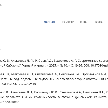
00
ГЛАВНАЯ
НОВОСТИ
О НАС
НАУКА
5
в С. В., Алексеева Л. П., Рябцев А.Д., Вахромеев А. Г. Современное со
ой Сибири // Горный журнал. – 2025. – № 10. – С. 19-26. DOI: 10.17580/gzh
в С. В., Алексеева Л. П., Светлаков А. А., Пеллинен В.А., Оргильянов А.
ностных вод, подземных льдов Окинского плоскогорья (восточный Саян) 
– DOI 10.15372/GIG2024151
в С.В., Алексеева Л.П., Васильчук Ю.К., Светлаков А.А., Пеллинен В.А.
ые параметры и их изменчивость в связи с динамикой климата /
72/KZ20250401