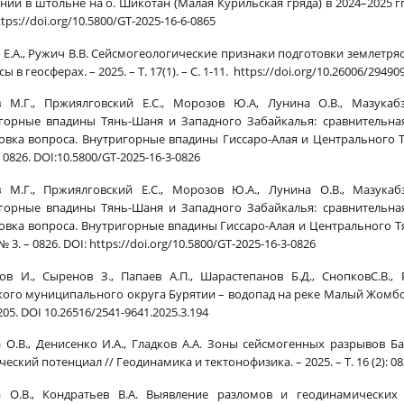
ий в штольне на о. Шикотан (Малая Курильская гряда) в 2024–2025 гг. /
ttps://doi.org/10.5800/GT-2025-16-6-0865
 Е.А., Ружич В.В. Сейсмогеологические признаки подготовки землетр
ы в геосферах. – 2025. – Т. 17(1). – С. 1-11. https://doi.org/10.26006/2949
 М.Г., Пржиялговский Е.С., Морозов Ю.А, Лунина О.В., Мазукабз
горные впадины Тянь-Шаня и Западного Забайкалья: сравнительная
овка вопроса. Внутригорные впадины Гиссаро-Алая и Центрального Тя
. 0826. DOI:10.5800/GT-2025-16-3-0826
 М.Г., Пржиялговский Е.С., Морозов Ю.А., Лунина О.В., Мазукаб
горные впадины Тянь-Шаня и Западного Забайкалья: сравнительная
овка вопроса. Внутригорные впадины Гиссаро-Алая и Центрального Тя
– № 3. – 0826. DOI: https://doi.org/10.5800/GT-2025-16-3-0826
ов И., Сыренов З., Папаев А.П., Шарастепанов Б.Д., СнопковС.В.,
кого муниципального округа Бурятии – водопад на реке Малый Жомболок
205. DOI 10.26516/2541-9641.2025.3.194
 О.В., Денисенко И.А., Гладков А.А. Зоны сейсмогенных разрывов Б
еский потенциал // Геодинамика и тектонофизика. – 2025. – Т. 16 (2): 082
 О.В., Кондратьев В.А. Выявление разломов и геодинамически