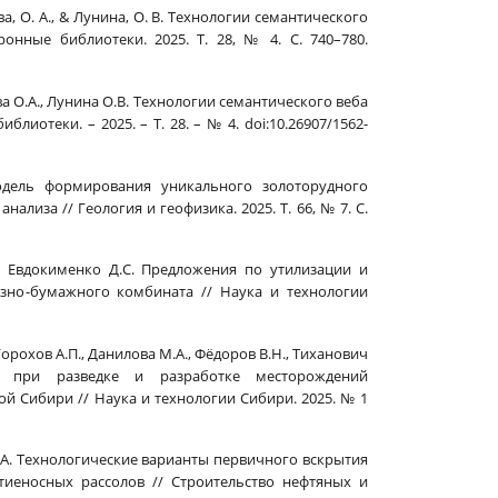
ева, О. А., & Лунина, О. В. Технологии семантического
онные библиотеки. 2025. Т. 28, № 4. С. 740–780.
ва О.А., Лунина О.В. Технологии семантического веба
иотеки. – 2025. – Т. 28. – № 4. doi:10.26907/1562-
 модель формирования уникального золоторудного
лиза // Геология и геофизика. 2025. Т. 66, № 7. С.
А., Евдокименко Д.С. Предложения по утилизации и
но-бумажного комбината // Наука и технологии
 Горохов А.П., Данилова М.А., Фёдоров В.Н., Тиханович
й при разведке и разработке месторождений
 Сибири // Наука и технологии Сибири. 2025. № 1
 В.А. Технологические варианты первичного вскрытия
иеносных рассолов // Строительство нефтяных и