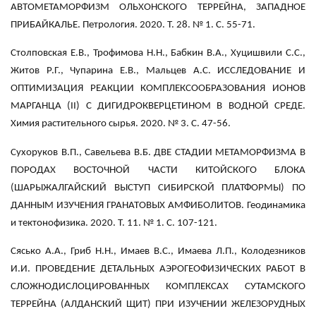
АВТОМЕТАМОРФИЗМ ОЛЬХОНСКОГО ТЕРРЕЙНА, ЗАПАДНОЕ
ПРИБАЙКАЛЬЕ. Петрология. 2020. Т. 28. № 1. С. 55-71.
Столповская Е.В., Трофимова Н.Н., Бабкин В.А., Хуцишвили С.С.,
Житов Р.Г., Чупарина Е.В., Мальцев А.С. ИССЛЕДОВАНИЕ И
ОПТИМИЗАЦИЯ РЕАКЦИИ КОМПЛЕКСООБРАЗОВАНИЯ ИОНОВ
МАРГАНЦА (II) С ДИГИДРОКВЕРЦЕТИНОМ В ВОДНОЙ СРЕДЕ.
Химия растительного сырья. 2020. № 3. С. 47-56.
Сухоруков В.П., Савельева В.Б. ДВЕ СТАДИИ МЕТАМОРФИЗМА В
ПОРОДАХ ВОСТОЧНОЙ ЧАСТИ КИТОЙСКОГО БЛОКА
(ШАРЫЖАЛГАЙСКИЙ ВЫСТУП СИБИРСКОЙ ПЛАТФОРМЫ) ПО
ДАННЫМ ИЗУЧЕНИЯ ГРАНАТОВЫХ АМФИБОЛИТОВ. Геодинамика
и тектонофизика. 2020. Т. 11. № 1. С. 107-121.
Сясько А.А., Гриб Н.Н., Имаев В.С., Имаева Л.П., Колодезников
И.И. ПРОВЕДЕНИЕ ДЕТАЛЬНЫХ АЭРОГЕОФИЗИЧЕСКИХ РАБОТ В
СЛОЖНОДИСЛОЦИРОВАННЫХ КОМПЛЕКСАХ СУТАМСКОГО
ТЕРРЕЙНА (АЛДАНСКИЙ ЩИТ) ПРИ ИЗУЧЕНИИ ЖЕЛЕЗОРУДНЫХ