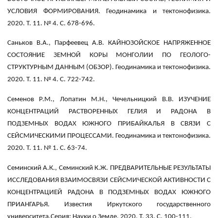
УСЛОВИЯ ФОРМИРОВАНИЯ. Геодинамика и тектонофизика.
2020. Т. 11. № 4. С. 678-696.
Саньков В.А., Парфеевец А.В. КАЙНОЗОЙСКОЕ НАПРЯЖЕННОЕ
СОСТОЯНИЕ ЗЕМНОЙ КОРЫ МОНГОЛИИ ПО ГЕОЛОГО-
СТРУКТУРНЫМ ДАННЫМ (ОБЗОР). Геодинамика и тектонофизика.
2020. Т. 11. № 4. С. 722-742.
Семенов Р.М., Лопатин М.Н., Чечельницкий В.В. ИЗУЧЕНИЕ
КОНЦЕНТРАЦИЙ РАСТВОРЕННЫХ ГЕЛИЯ И РАДОНА В
ПОДЗЕМНЫХ ВОДАХ ЮЖНОГО ПРИБАЙКАЛЬЯ В СВЯЗИ С
СЕЙСМИЧЕСКИМИ ПРОЦЕССАМИ. Геодинамика и тектонофизика.
2020. Т. 11. № 1. С. 63-74.
Семинский А.К., Семинский К.Ж. ПРЕДВАРИТЕЛЬНЫЕ РЕЗУЛЬТАТЫ
ИССЛЕДОВАНИЯ ВЗАИМОСВЯЗИ СЕЙСМИЧЕСКОЙ АКТИВНОСТИ С
КОНЦЕНТРАЦИЕЙ РАДОНА В ПОДЗЕМНЫХ ВОДАХ ЮЖНОГО
ПРИАНГАРЬЯ. Известия Иркутского государственного
университета.Серия: Науки о Земле. 2020. Т. 33. С. 100-111.