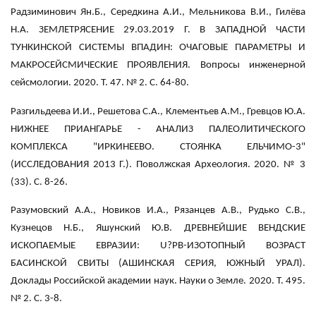
Радзиминович Ян.Б., Середкина А.И., Мельникова В.И., Гилёва
Н.А. ЗЕМЛЕТРЯСЕНИЕ 29.03.2019 Г. В ЗАПАДНОЙ ЧАСТИ
ТУНКИНСКОЙ СИСТЕМЫ ВПАДИН: ОЧАГОВЫЕ ПАРАМЕТРЫ И
МАКРОСЕЙСМИЧЕСКИЕ ПРОЯВЛЕНИЯ. Вопросы инженерной
сейсмологии. 2020. Т. 47. № 2. С. 64-80.
Разгильдеева И.И., Решетова С.А., Клементьев А.М., Гревцов Ю.А.
НИЖНЕЕ ПРИАНГАРЬЕ - АНАЛИЗ ПАЛЕОЛИТИЧЕСКОГО
КОМПЛЕКСА "ИРКИНЕЕВО. СТОЯНКА ЕЛЬЧИМО-3"
(ИССЛЕДОВАНИЯ 2013 Г.). Поволжская Археология. 2020. № 3
(33). С. 8-26.
Разумовский А.А., Новиков И.А., Рязанцев А.В., Рудько С.В.,
Кузнецов Н.Б., Яшунский Ю.В. ДРЕВНЕЙШИЕ ВЕНДСКИЕ
ИСКОПАЕМЫЕ ЕВРАЗИИ: U?PB-ИЗОТОПНЫЙ ВОЗРАСТ
БАСИНСКОЙ СВИТЫ (АШИНСКАЯ СЕРИЯ, ЮЖНЫЙ УРАЛ).
Доклады Российской академии наук. Науки о Земле. 2020. Т. 495.
№ 2. С. 3-8.