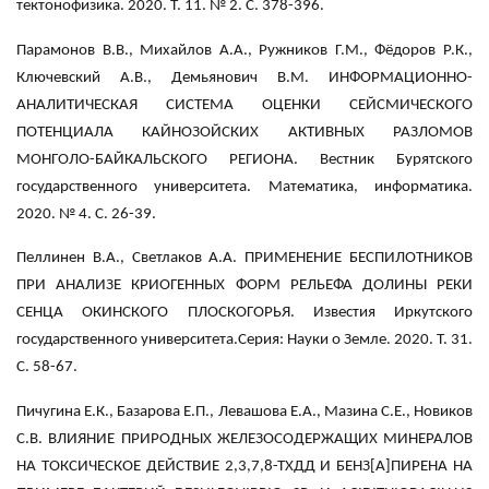
тектонофизика. 2020. Т. 11. № 2. С. 378-396.
Парамонов В.В., Михайлов А.А., Ружников Г.М., Фёдоров Р.К.,
Ключевский А.В., Демьянович В.М. ИНФОРМАЦИОННО-
АНАЛИТИЧЕСКАЯ СИСТЕМА ОЦЕНКИ СЕЙСМИЧЕСКОГО
ПОТЕНЦИАЛА КАЙНОЗОЙСКИХ АКТИВНЫХ РАЗЛОМОВ
МОНГОЛО-БАЙКАЛЬСКОГО РЕГИОНА. Вестник Бурятского
государственного университета. Математика, информатика.
2020. № 4. С. 26-39.
Пеллинен В.А., Светлаков А.А. ПРИМЕНЕНИЕ БЕСПИЛОТНИКОВ
ПРИ АНАЛИЗЕ КРИОГЕННЫХ ФОРМ РЕЛЬЕФА ДОЛИНЫ РЕКИ
СЕНЦА ОКИНСКОГО ПЛОСКОГОРЬЯ. Известия Иркутского
государственного университета.Серия: Науки о Земле. 2020. Т. 31.
С. 58-67.
Пичугина Е.К., Базарова Е.П., Левашова Е.А., Мазина С.Е., Новиков
С.В. ВЛИЯНИЕ ПРИРОДНЫХ ЖЕЛЕЗОСОДЕРЖАЩИХ МИНЕРАЛОВ
НА ТОКСИЧЕСКОЕ ДЕЙСТВИЕ 2,3,7,8-ТХДД И БЕНЗ[А]ПИРЕНА НА