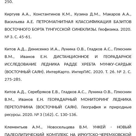
250.
Киргуев А.А., Константинов К.М., Кузина Д.М., Макаров А.А.,
Васильева А.Е. ПЕТРОМАГНИТНАЯ КЛАССИФИКАЦИЯ БАЗИТОВ
ВОСТОЧНОГО БОРТА ТУНГУССКОЙ СИНЕКЛИЗЫ. Геофизика. 2020.
№ 3. С. 45-61.
Китов А.Д., Денисенко И.А., Лунина О.В., Гладков А.С., Плюснин
В.М., Иванов Е.Н. ДИСТАНЦИОННОЕ И ГЕОРАДАРНОЕ
ИССЛЕДОВАНИЕ ЛЕДНИКА РАДДЕ ХРЕБТА МУНКУ-САРДЫК
(ВОСТОЧНЫЙ САЯН). ИнтерКарто. ИнтерГИС. 2020. Т. 26. № 2. С.
275-285.
Китов А.Д., Серебряков Е.В., Гладков А.С., Лунина О.В., Плюснин
В.М., Иванов Е.Н. ГЕОРАДАРНЫЙ МОНИТОРИНГ ЛЕДНИКА
ПЕРЕТОЛЧИНА (ВОСТОЧНЫЙ САЯН). География и природные
ресурсы. 2020. № 3 (162). С. 130-136.
Клементьев А.М., Новосельцева В.М. УНКЕЙ - НОВЫЙ
ПАЛЕОЛИТИЧЕСКИЙ КОМПЛЕКС НА ИРКУТСКО-ЧЕРЕМХОВСКОЙ