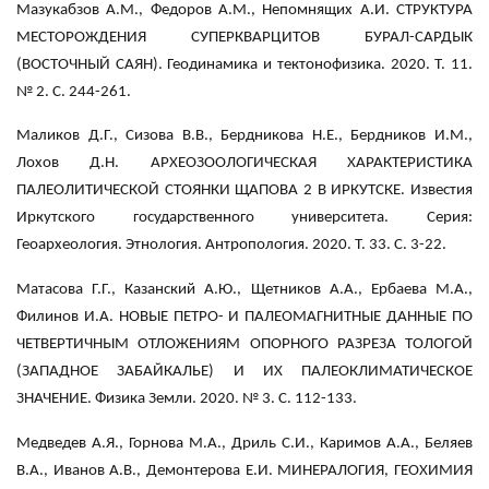
Мазукабзов А.М., Федоров А.М., Непомнящих А.И. СТРУКТУРА
МЕСТОРОЖДЕНИЯ СУПЕРКВАРЦИТОВ БУРАЛ-САРДЫК
(ВОСТОЧНЫЙ САЯН). Геодинамика и тектонофизика. 2020. Т. 11.
№ 2. С. 244-261.
Маликов Д.Г., Сизова В.В., Бердникова Н.Е., Бердников И.М.,
Лохов Д.Н. АРХЕОЗООЛОГИЧЕСКАЯ ХАРАКТЕРИСТИКА
ПАЛЕОЛИТИЧЕСКОЙ СТОЯНКИ ЩАПОВА 2 В ИРКУТСКЕ. Известия
Иркутского государственного университета. Серия:
Геоархеология. Этнология. Антропология. 2020. Т. 33. С. 3-22.
Матасова Г.Г., Казанский А.Ю., Щетников А.А., Ербаева М.А.,
Филинов И.А. НОВЫЕ ПЕТРО- И ПАЛЕОМАГНИТНЫЕ ДАННЫЕ ПО
ЧЕТВЕРТИЧНЫМ ОТЛОЖЕНИЯМ ОПОРНОГО РАЗРЕЗА ТОЛОГОЙ
(ЗАПАДНОЕ ЗАБАЙКАЛЬЕ) И ИХ ПАЛЕОКЛИМАТИЧЕСКОЕ
ЗНАЧЕНИЕ. Физика Земли. 2020. № 3. С. 112-133.
Медведев А.Я., Горнова М.А., Дриль С.И., Каримов А.А., Беляев
В.А., Иванов А.В., Демонтерова Е.И. МИНЕРАЛОГИЯ, ГЕОХИМИЯ