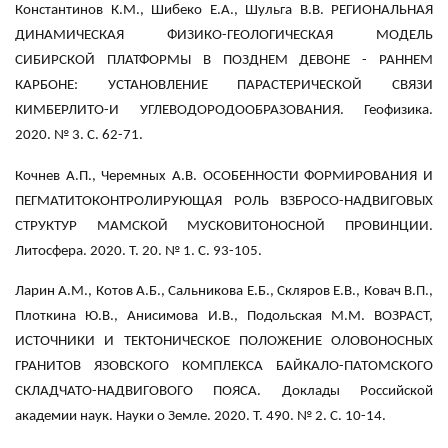
Константинов К.М., Шибеко Е.А., Шульга В.В. РЕГИОНАЛЬНАЯ
ДИНАМИЧЕСКАЯ ФИЗИКО-ГЕОЛОГИЧЕСКАЯ МОДЕЛЬ
СИБИРСКОЙ ПЛАТФОРМЫ В ПОЗДНЕМ ДЕВОНЕ - РАННЕМ
КАРБОНЕ: УСТАНОВЛЕНИЕ ПАРАСТЕРИЧЕСКОЙ СВЯЗИ
КИМБЕРЛИТО-И УГЛЕВОДОРОДООБРАЗОВАНИЯ. Геофизика.
2020. № 3. С. 62-71.
Кочнев А.П., Черемных А.В. ОСОБЕННОСТИ ФОРМИРОВАНИЯ И
ПЕГМАТИТОКОНТРОЛИРУЮЩАЯ РОЛЬ ВЗБРОСО-НАДВИГОВЫХ
СТРУКТУР МАМСКОЙ МУСКОВИТОНОСНОЙ ПРОВИНЦИИ.
Литосфера. 2020. Т. 20. № 1. С. 93-105.
Ларин А.М., Котов А.Б., Сальникова Е.Б., Скляров Е.В., Ковач В.П.,
Плоткина Ю.В., Анисимова И.В., Подольская М.М. ВОЗРАСТ,
ИСТОЧНИКИ И ТЕКТОНИЧЕСКОЕ ПОЛОЖЕНИЕ ОЛОВОНОСНЫХ
ГРАНИТОВ ЯЗОВСКОГО КОМПЛЕКСА БАЙКАЛО-ПАТОМСКОГО
СКЛАДЧАТО-НАДВИГОВОГО ПОЯСА. Доклады Российской
академии наук. Науки о Земле. 2020. Т. 490. № 2. С. 10-14.