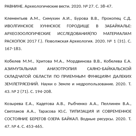
РАВНИНЕ. Археологические вести. 2020. № 27. С. 38-47.
Клементьев А.М., Симухин А.И., Бурова В.В., Прокопец С.Д.
ИВОЛГИНСКОЕ ХУННСКОЕ ГОРОДИЩЕ В ЗАБАЙКАЛЬЕ:
АРХЕОЗООЛОГИЧЕСКИЕ ИССЛЕДОВАНИЯ(ПО МАТЕРИАЛАМ
РАСКОПОК 2017 Г.). Поволжская Археология. 2020. № 1 (31). С.
167-183.
Кобелев М.М., Хритова М.А., Мордвинова В.В., Кобелева Е.А.
АЗИМУТАЛЬНАЯ АНИЗОТРОПИЯ САЯНО-БАЙКАЛЬСКОЙ
СКЛАДЧАТОЙ ОБЛАСТИ ПО ПРИЕМНЫМ ФУНКЦИЯМ ДАЛЕКИХ
ЗЕМЛЕТРЯСЕНИЙ. Науки о Земле и недропользование. 2020. Т.
43. № 2 (71). С. 194-208.
Козырева Е.А., Кадетова А.В., Рыбченко А.А., Пеллинен В.А.,
Светлаков А.А., Тарасова Ю.С. ТИПИЗАЦИЯ И СОВРЕМЕННОЕ
СОСТОЯНИЕ БЕРЕГОВ ОЗЕРА БАЙКАЛ. Водные ресурсы. 2020. Т.
47. № 4. С. 453-465.