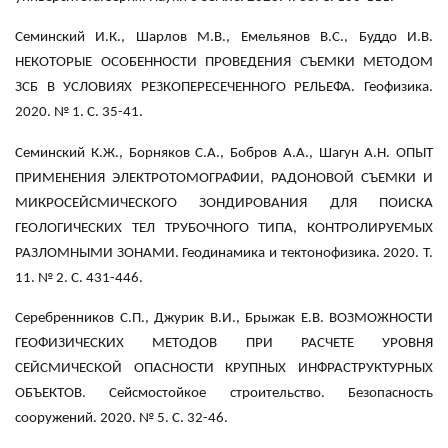
Семинский И.К., Шарлов М.В., Емельянов В.С., Буддо И.В.
НЕКОТОРЫЕ ОСОБЕННОСТИ ПРОВЕДЕНИЯ СЪЕМКИ МЕТОДОМ
ЗСБ В УСЛОВИЯХ РЕЗКОПЕРЕСЕЧЕННОГО РЕЛЬЕФА. Геофизика.
2020. № 1. С. 35-41.
Семинский К.Ж., Борняков С.А., Бобров А.А., Шагун А.Н. ОПЫТ
ПРИМЕНЕНИЯ ЭЛЕКТРОТОМОГРАФИИ, РАДОНОВОЙ СЪЕМКИ И
МИКРОСЕЙСМИЧЕСКОГО ЗОНДИРОВАНИЯ ДЛЯ ПОИСКА
ГЕОЛОГИЧЕСКИХ ТЕЛ ТРУБОЧНОГО ТИПА, КОНТРОЛИРУЕМЫХ
РАЗЛОМНЫМИ ЗОНАМИ. Геодинамика и тектонофизика. 2020. Т.
11. № 2. С. 431-446.
Серебренников С.П., Джурик В.И., Брыжак Е.В. ВОЗМОЖНОСТИ
ГЕОФИЗИЧЕСКИХ МЕТОДОВ ПРИ РАСЧЕТЕ УРОВНЯ
СЕЙСМИЧЕСКОЙ ОПАСНОСТИ КРУПНЫХ ИНФРАСТРУКТУРНЫХ
ОБЪЕКТОВ. Сейсмостойкое строительство. Безопасность
сооружений. 2020. № 5. С. 32-46.