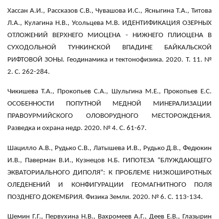
Хассан А.И., Рассказов С.В., Чувашова И.С., Ясныгина Т.А., Титова
Л.А., Кулагина Н.В., Усольцева М.В. ИДЕНТИФИКАЦИЯ ОЗЕРНЫХ
ОТЛОЖЕНИЙ ВЕРХНЕГО МИОЦЕНА - НИЖНЕГО ПЛИОЦЕНА В
СУХОДОЛЬНОЙ ТУНКИНСКОЙ ВПАДИНЕ БАЙКАЛЬСКОЙ
РИФТОВОЙ ЗОНЫ. Геодинамика и тектонофизика. 2020. Т. 11. №
2. С. 262-284.
Чикишева Т.А., Прокопьев С.А., Шульгина М.Е., Прокопьев Е.С.
ОСОБЕННОСТИ ПОПУТНОЙ МЕДНОЙ МИНЕРАЛИЗАЦИИ
ПРАВОУРМИЙСКОГО ОЛОВОРУДНОГО МЕСТОРОЖДЕНИЯ.
Разведка и охрана недр. 2020. № 4. С. 61-67.
Шацилло А.В., Рудько С.В., Латышева И.В., Рудько Д.В., Федюкин
И.В., Паверман В.И., Кузнецов Н.Б. ГИПОТЕЗА “БЛУЖДАЮЩЕГО
ЭКВАТОРИАЛЬНОГО ДИПОЛЯ”: К ПРОБЛЕМЕ НИЗКОШИРОТНЫХ
ОЛЕДЕНЕНИЙ И КОНФИГУРАЦИИ ГЕОМАГНИТНОГО ПОЛЯ
ПОЗДНЕГО ДОКЕМБРИЯ. Физика Земли. 2020. № 6. С. 113-134.
Шемин Г.Г., Первухина Н.В., Вахромеев А.Г., Деев Е.В., Глазырин