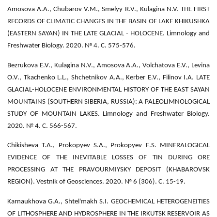
Amosova A.A., Chubarov V.M., Smelyy R.V., Kulagina N.V. THE FIRST
RECORDS OF CLIMATIC CHANGES IN THE BASIN OF LAKE KHIKUSHKA
(EASTERN SAYAN) IN THE LATE GLACIAL - HOLOCENE. Limnology and
Freshwater Biology. 2020. № 4. С. 575-576.
Bezrukova E.V., Kulagina N.V., Amosova A.A., Volchatova E.V., Levina
O.V., Tkachenko L.L., Shchetnikov A.A., Kerber E.V., Filinov I.A. LATE
GLACIAL-HOLOCENE ENVIRONMENTAL HISTORY OF THE EAST SAYAN
MOUNTAINS (SOUTHERN SIBERIA, RUSSIA): A PALEOLIMNOLOGICAL
STUDY OF MOUNTAIN LAKES. Limnology and Freshwater Biology.
2020. № 4. С. 566-567.
Chikisheva T.A., Prokopyev S.A., Prokopyev E.S. MINERALOGICAL
EVIDENCE OF THE INEVITABLE LOSSES OF TIN DURING ORE
PROCESSING AT THE PRAVOURMIYSKY DEPOSIT (KHABAROVSK
REGION). Vestnik of Geosciences. 2020. № 6 (306). С. 15-19.
Karnaukhova G.A., Shtel'makh S.I. GEOCHEMICAL HETEROGENEITIES
OF LITHOSPHERE AND HYDROSPHERE IN THE IRKUTSK RESERVOIR AS