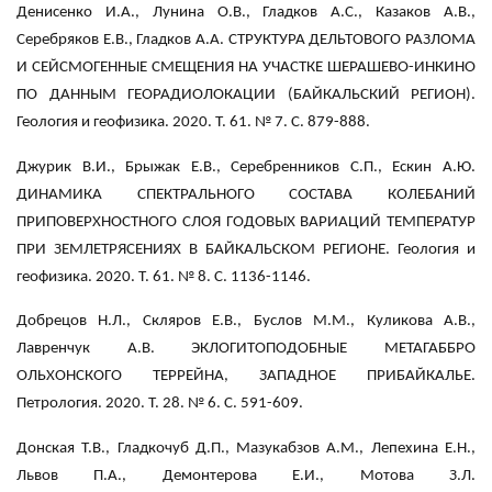
Денисенко И.А., Лунина О.В., Гладков А.С., Казаков А.В.,
Серебряков Е.В., Гладков А.А. СТРУКТУРА ДЕЛЬТОВОГО РАЗЛОМА
И СЕЙСМОГЕННЫЕ СМЕЩЕНИЯ НА УЧАСТКЕ ШЕРАШЕВО-ИНКИНО
ПО ДАННЫМ ГЕОРАДИОЛОКАЦИИ (БАЙКАЛЬСКИЙ РЕГИОН).
Геология и геофизика. 2020. Т. 61. № 7. С. 879-888.
Джурик В.И., Брыжак Е.В., Серебренников С.П., Ескин А.Ю.
ДИНАМИКА СПЕКТРАЛЬНОГО СОСТАВА КОЛЕБАНИЙ
ПРИПОВЕРХНОСТНОГО СЛОЯ ГОДОВЫХ ВАРИАЦИЙ ТЕМПЕРАТУР
ПРИ ЗЕМЛЕТРЯСЕНИЯХ В БАЙКАЛЬСКОМ РЕГИОНЕ. Геология и
геофизика. 2020. Т. 61. № 8. С. 1136-1146.
Добрецов Н.Л., Скляров Е.В., Буслов М.М., Куликова А.В.,
Лавренчук А.В. ЭКЛОГИТОПОДОБНЫЕ МЕТАГАББРО
ОЛЬХОНСКОГО ТЕРРЕЙНА, ЗАПАДНОЕ ПРИБАЙКАЛЬЕ.
Петрология. 2020. Т. 28. № 6. С. 591-609.
Донская Т.В., Гладкочуб Д.П., Мазукабзов А.М., Лепехина Е.Н.,
Львов П.А., Демонтерова Е.И., Мотова З.Л.