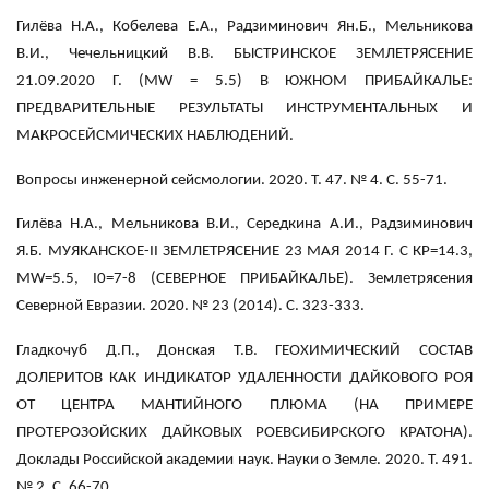
Гилёва Н.А., Кобелева Е.А., Радзиминович Ян.Б., Мельникова
В.И., Чечельницкий В.В. БЫСТРИНСКОЕ ЗЕМЛЕТРЯСЕНИЕ
21.09.2020 Г. (MW = 5.5) В ЮЖНОМ ПРИБАЙКАЛЬЕ:
ПРЕДВАРИТЕЛЬНЫЕ РЕЗУЛЬТАТЫ ИНСТРУМЕНТАЛЬНЫХ И
МАКРОСЕЙСМИЧЕСКИХ НАБЛЮДЕНИЙ.
Вопросы инженерной сейсмологии. 2020. Т. 47. № 4. С. 55-71.
Гилёва Н.А., Мельникова В.И., Середкина А.И., Радзиминович
Я.Б. МУЯКАНСКОЕ-II ЗЕМЛЕТРЯСЕНИЕ 23 МАЯ 2014 Г. С КР=14.3,
MW=5.5, I0=7-8 (CЕВЕРНОЕ ПРИБАЙКАЛЬЕ). Землетрясения
Северной Евразии. 2020. № 23 (2014). С. 323-333.
Гладкочуб Д.П., Донская Т.В. ГЕОХИМИЧЕСКИЙ СОСТАВ
ДОЛЕРИТОВ КАК ИНДИКАТОР УДАЛЕННОСТИ ДАЙКОВОГО РОЯ
ОТ ЦЕНТРА МАНТИЙНОГО ПЛЮМА (НА ПРИМЕРЕ
ПРОТЕРОЗОЙСКИХ ДАЙКОВЫХ РОЕВСИБИРСКОГО КРАТОНА).
Доклады Российской академии наук. Науки о Земле. 2020. Т. 491.
№ 2. С. 66-70.