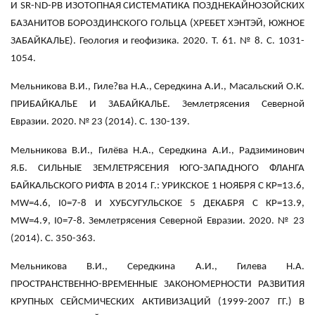
И SR-ND-PB ИЗОТОПНАЯ СИСТЕМАТИКА ПОЗДНЕКАЙНОЗОЙСКИХ
БАЗАНИТОВ БОРОЗДИНСКОГО ГОЛЬЦА (ХРЕБЕТ ХЭНТЭЙ, ЮЖНОЕ
ЗАБАЙКАЛЬЕ). Геология и геофизика. 2020. Т. 61. № 8. С. 1031-
1054.
Мельникова В.И., Гиле?ва Н.А., Середкина А.И., Масальский О.К.
ПРИБАЙКАЛЬЕ И ЗАБАЙКАЛЬЕ. Землетрясения Северной
Евразии. 2020. № 23 (2014). С. 130-139.
Мельникова В.И., Гилёва Н.А., Середкина А.И., Радзиминович
Я.Б. СИЛЬНЫЕ ЗЕМЛЕТРЯСЕНИЯ ЮГО-ЗАПАДНОГО ФЛАНГА
БАЙКАЛЬСКОГО РИФТА В 2014 Г.: УРИКСКОЕ 1 НОЯБРЯ С КР=13.6,
MW=4.6, I0=7-8 И ХУБСУГУЛЬСКОЕ 5 ДЕКАБРЯ С КР=13.9,
MW=4.9, I0=7-8. Землетрясения Северной Евразии. 2020. № 23
(2014). С. 350-363.
Мельникова В.И., Середкина А.И., Гилева Н.А.
ПРОСТРАНСТВЕННО-ВРЕМЕННЫЕ ЗАКОНОМЕРНОСТИ РАЗВИТИЯ
КРУПНЫХ СЕЙСМИЧЕСКИХ АКТИВИЗАЦИЙ (1999-2007 ГГ.) В