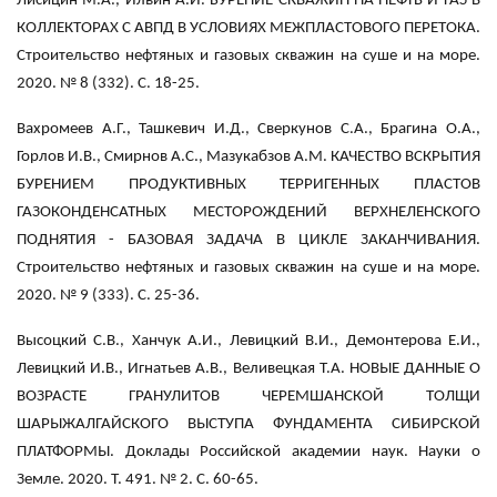
Лисицин М.А., Ильин А.И. БУРЕНИЕ СКВАЖИН НА НЕФТЬ И ГАЗ В
КОЛЛЕКТОРАХ С АВПД В УСЛОВИЯХ МЕЖПЛАСТОВОГО ПЕРЕТОКА.
Строительство нефтяных и газовых скважин на суше и на море.
2020. № 8 (332). С. 18-25.
Вахромеев А.Г., Ташкевич И.Д., Сверкунов С.А., Брагина О.А.,
Горлов И.В., Смирнов А.С., Мазукабзов А.М. КАЧЕСТВО ВСКРЫТИЯ
БУРЕНИЕМ ПРОДУКТИВНЫХ ТЕРРИГЕННЫХ ПЛАСТОВ
ГАЗОКОНДЕНСАТНЫХ МЕСТОРОЖДЕНИЙ ВЕРХНЕЛЕНСКОГО
ПОДНЯТИЯ - БАЗОВАЯ ЗАДАЧА В ЦИКЛЕ ЗАКАНЧИВАНИЯ.
Строительство нефтяных и газовых скважин на суше и на море.
2020. № 9 (333). С. 25-36.
Высоцкий С.В., Ханчук А.И., Левицкий В.И., Демонтерова Е.И.,
Левицкий И.В., Игнатьев А.В., Веливецкая Т.А. НОВЫЕ ДАННЫЕ О
ВОЗРАСТЕ ГРАНУЛИТОВ ЧЕРЕМШАНСКОЙ ТОЛЩИ
ШАРЫЖАЛГАЙСКОГО ВЫСТУПА ФУНДАМЕНТА СИБИРСКОЙ
ПЛАТФОРМЫ. Доклады Российской академии наук. Науки о
Земле. 2020. Т. 491. № 2. С. 60-65.