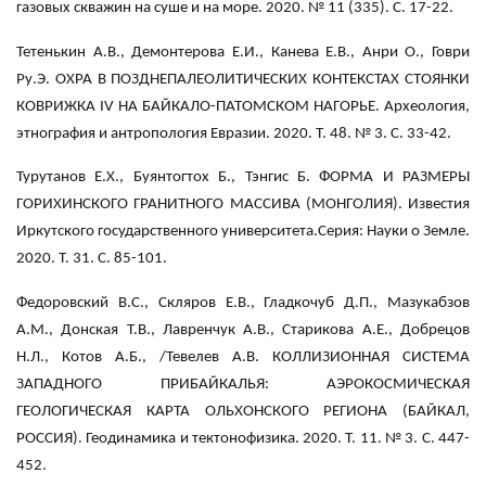
газовых скважин на суше и на море. 2020. № 11 (335). С. 17-22.
Тетенькин А.В., Демонтерова Е.И., Канева Е.В., Анри О., Говри
Ру.Э. ОХРА В ПОЗДНЕПАЛЕОЛИТИЧЕСКИХ КОНТЕКСТАХ СТОЯНКИ
КОВРИЖКА IV НА БАЙКАЛО-ПАТОМСКОМ НАГОРЬЕ. Археология,
этнография и антропология Евразии. 2020. Т. 48. № 3. С. 33-42.
Турутанов Е.Х., Буянтогтох Б., Тэнгис Б. ФОРМА И РАЗМЕРЫ
ГОРИХИНСКОГО ГРАНИТНОГО МАССИВА (МОНГОЛИЯ). Известия
Иркутского государственного университета.Серия: Науки о Земле.
2020. Т. 31. С. 85-101.
Федоровский В.С., Скляров Е.В., Гладкочуб Д.П., Мазукабзов
А.М., Донская Т.В., Лавренчук А.В., Старикова А.Е., Добрецов
Н.Л., Котов А.Б., /Тевелев А.В. КОЛЛИЗИОННАЯ СИСТЕМА
ЗАПАДНОГО ПРИБАЙКАЛЬЯ: АЭРОКОСМИЧЕСКАЯ
ГЕОЛОГИЧЕСКАЯ КАРТА ОЛЬХОНСКОГО РЕГИОНА (БАЙКАЛ,
РОССИЯ). Геодинамика и тектонофизика. 2020. Т. 11. № 3. С. 447-
452.