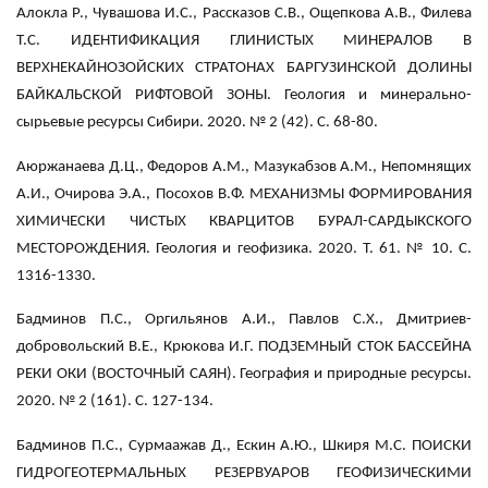
Алокла Р., Чувашова И.С., Рассказов С.В., Ощепкова А.В., Филева
Т.С. ИДЕНТИФИКАЦИЯ ГЛИНИСТЫХ МИНЕРАЛОВ В
ВЕРХНЕКАЙНОЗОЙСКИХ СТРАТОНАХ БАРГУЗИНСКОЙ ДОЛИНЫ
БАЙКАЛЬСКОЙ РИФТОВОЙ ЗОНЫ. Геология и минерально-
сырьевые ресурсы Сибири. 2020. № 2 (42). С. 68-80.
Аюржанаева Д.Ц., Федоров А.М., Мазукабзов А.М., Непомнящих
А.И., Очирова Э.А., Посохов В.Ф. МЕХАНИЗМЫ ФОРМИРОВАНИЯ
ХИМИЧЕСКИ ЧИСТЫХ КВАРЦИТОВ БУРАЛ-САРДЫКСКОГО
МЕСТОРОЖДЕНИЯ. Геология и геофизика. 2020. Т. 61. № 10. С.
1316-1330.
Бадминов П.С., Оргильянов А.И., Павлов С.Х., Дмитриев-
добровольский В.Е., Крюкова И.Г. ПОДЗЕМНЫЙ СТОК БАССЕЙНА
РЕКИ ОКИ (ВОСТОЧНЫЙ САЯН). География и природные ресурсы.
2020. № 2 (161). С. 127-134.
Бадминов П.С., Сурмаажав Д., Ескин А.Ю., Шкиря М.С. ПОИСКИ
ГИДРОГЕОТЕРМАЛЬНЫХ РЕЗЕРВУАРОВ ГЕОФИЗИЧЕСКИМИ