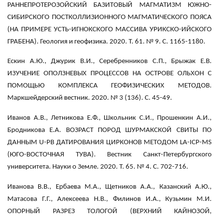
РАННЕПРОТЕРОЗОЙСКИЙ БАЗИТОВЫЙ МАГМАТИЗМ ЮЖНО-
СИБИРСКОГО ПОСТКОЛЛИЗИОННОГО МАГМАТИЧЕСКОГО ПОЯСА
(НА ПРИМЕРЕ УСТЬ-ИГНОКСКОГО МАССИВА УРИКСКО-ИЙСКОГО
ГРАБЕНА). Геология и геофизика. 2020. Т. 61. № 9. С. 1165-1180.
Ескин А.Ю., Джурик В.И., Серебренников С.П., Брыжак Е.В.
ИЗУЧЕНИЕ ОПОЛЗНЕВЫХ ПРОЦЕССОВ НА ОСТРОВЕ ОЛЬХОН С
ПОМОЩЬЮ КОМПЛЕКСА ГЕОФИЗИЧЕСКИХ МЕТОДОВ.
Маркшейдерский вестник. 2020. № 3 (136). С. 45-49.
Иванов А.В., Летникова Е.Ф., Школьник С.И., Прошенкин А.И.,
Бродникова Е.А. ВОЗРАСТ ПОРОД ШУРМАКСКОЙ СВИТЫ ПО
ДАННЫМ U-PB ДАТИРОВАНИЯ ЦИРКОНОВ МЕТОДОМ LA-ICP-MS
(ЮГО-ВОСТОЧНАЯ ТУВА). Вестник Санкт-Петербургского
университета. Науки о Земле. 2020. Т. 65. № 4. С. 702-716.
Иванова В.В., Ербаева М.А., Щетников А.А., Казанский А.Ю.,
Матасова Г.Г., Алексеева Н.В., Филинов И.А., Кузьмин М.И.
ОПОРНЫЙ РАЗРЕЗ ТОЛОГОЙ (ВЕРХНИЙ КАЙНОЗОЙ,