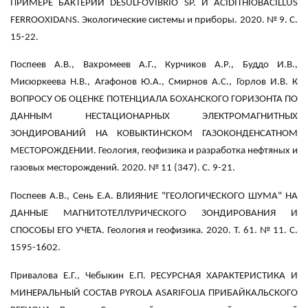
ПРИМЕРЕ БАКТЕРИЙ DESULFOVIBRIO SP. И ACIDITHIOBACILLUS
FERROOXIDANS. Экологические системы и приборы. 2020. № 9. С.
15-22.
Поспеев А.В., Вахромеев А.Г., Курчиков А.Р., Буддо И.В.,
Мисюркеева Н.В., Агафонов Ю.А., Смирнов А.С., Горлов И.В. К
ВОПРОСУ ОБ ОЦЕНКЕ ПОТЕНЦИАЛА БОХАНСКОГО ГОРИЗОНТА ПО
ДАННЫМ НЕСТАЦИОНАРНЫХ ЭЛЕКТРОМАГНИТНЫХ
ЗОНДИРОВАНИЙ НА КОВЫКТИНСКОМ ГАЗОКОНДЕНСАТНОМ
МЕСТОРОЖДЕНИИ. Геология, геофизика и разработка нефтяных и
газовых месторождений. 2020. № 11 (347). С. 9-21.
Поспеев А.В., Сень Е.А. ВЛИЯНИЕ "ГЕОЛОГИЧЕСКОГО ШУМА" НА
ДАННЫЕ МАГНИТОТЕЛЛУРИЧЕСКОГО ЗОНДИРОВАНИЯ И
СПОСОБЫ ЕГО УЧЕТА. Геология и геофизика. 2020. Т. 61. № 11. С.
1595-1602.
Привалова Е.Г., Чебыкин Е.П. РЕСУРСНАЯ ХАРАКТЕРИСТИКА И
МИНЕРАЛЬНЫЙ СОСТАВ PYROLA ASARIFOLIA ПРИБАЙКАЛЬСКОГО