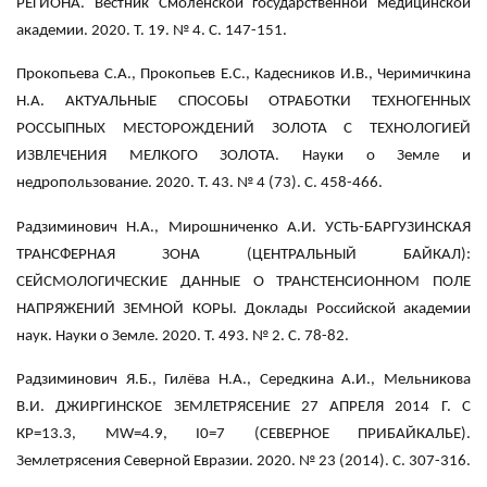
РЕГИОНА. Вестник Смоленской государственной медицинской
академии. 2020. Т. 19. № 4. С. 147-151.
Прокопьева С.А., Прокопьев Е.С., Кадесников И.В., Черимичкина
Н.А. АКТУАЛЬНЫЕ СПОСОБЫ ОТРАБОТКИ ТЕХНОГЕННЫХ
РОССЫПНЫХ МЕСТОРОЖДЕНИЙ ЗОЛОТА С ТЕХНОЛОГИЕЙ
ИЗВЛЕЧЕНИЯ МЕЛКОГО ЗОЛОТА. Науки о Земле и
недропользование. 2020. Т. 43. № 4 (73). С. 458-466.
Радзиминович Н.А., Мирошниченко А.И. УСТЬ-БАРГУЗИНСКАЯ
ТРАНСФЕРНАЯ ЗОНА (ЦЕНТРАЛЬНЫЙ БАЙКАЛ):
СЕЙСМОЛОГИЧЕСКИЕ ДАННЫЕ О ТРАНСТЕНСИОННОМ ПОЛЕ
НАПРЯЖЕНИЙ ЗЕМНОЙ КОРЫ. Доклады Российской академии
наук. Науки о Земле. 2020. Т. 493. № 2. С. 78-82.
Радзиминович Я.Б., Гилёва Н.А., Середкина А.И., Мельникова
В.И. ДЖИРГИНСКОЕ ЗЕМЛЕТРЯСЕНИЕ 27 АПРЕЛЯ 2014 Г. С
КР=13.3, MW=4.9, I0=7 (СЕВЕРНОЕ ПРИБАЙКАЛЬЕ).
Землетрясения Северной Евразии. 2020. № 23 (2014). С. 307-316.