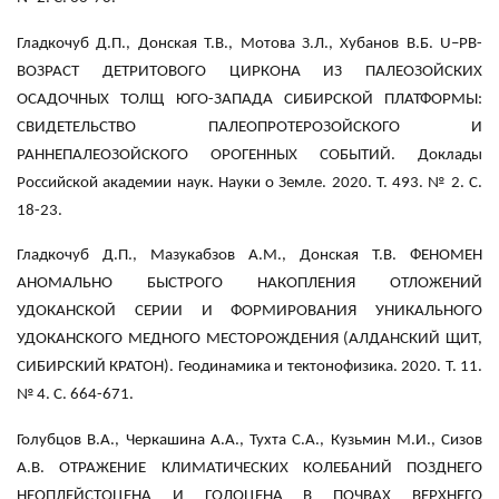
Гладкочуб Д.П., Донская Т.В., Мотова З.Л., Хубанов В.Б. U–PB-
ВОЗРАСТ ДЕТРИТОВОГО ЦИРКОНА ИЗ ПАЛЕОЗОЙСКИХ
ОСАДОЧНЫХ ТОЛЩ ЮГО-ЗАПАДА СИБИРСКОЙ ПЛАТФОРМЫ:
СВИДЕТЕЛЬСТВО ПАЛЕОПРОТЕРОЗОЙСКОГО И
РАННЕПАЛЕОЗОЙСКОГО ОРОГЕННЫХ СОБЫТИЙ. Доклады
Российской академии наук. Науки о Земле. 2020. Т. 493. № 2. С.
18-23.
Гладкочуб Д.П., Мазукабзов А.М., Донская Т.В. ФЕНОМЕН
АНОМАЛЬНО БЫСТРОГО НАКОПЛЕНИЯ ОТЛОЖЕНИЙ
УДОКАНСКОЙ СЕРИИ И ФОРМИРОВАНИЯ УНИКАЛЬНОГО
УДОКАНСКОГО МЕДНОГО МЕСТОРОЖДЕНИЯ (АЛДАНСКИЙ ЩИТ,
СИБИРСКИЙ КРАТОН). Геодинамика и тектонофизика. 2020. Т. 11.
№ 4. С. 664-671.
Голубцов В.А., Черкашина А.А., Тухта С.А., Кузьмин М.И., Сизов
А.В. ОТРАЖЕНИЕ КЛИМАТИЧЕСКИХ КОЛЕБАНИЙ ПОЗДНЕГО
НЕОПЛЕЙСТОЦЕНА И ГОЛОЦЕНА В ПОЧВАХ ВЕРХНЕГО