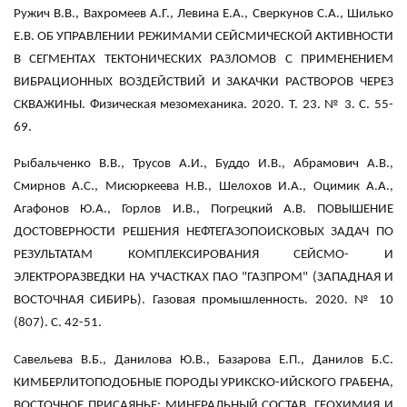
Ружич В.В., Вахромеев А.Г., Левина Е.А., Сверкунов С.А., Шилько
Е.В. ОБ УПРАВЛЕНИИ РЕЖИМАМИ СЕЙСМИЧЕСКОЙ АКТИВНОСТИ
В СЕГМЕНТАХ ТЕКТОНИЧЕСКИХ РАЗЛОМОВ С ПРИМЕНЕНИЕМ
ВИБРАЦИОННЫХ ВОЗДЕЙСТВИЙ И ЗАКАЧКИ РАСТВОРОВ ЧЕРЕЗ
СКВАЖИНЫ. Физическая мезомеханика. 2020. Т. 23. № 3. С. 55-
69.
Рыбальченко В.В., Трусов А.И., Буддо И.В., Абрамович А.В.,
Смирнов А.С., Мисюркеева Н.В., Шелохов И.А., Оцимик А.А.,
Агафонов Ю.А., Горлов И.В., Погрецкий А.В. ПОВЫШЕНИЕ
ДОСТОВЕРНОСТИ РЕШЕНИЯ НЕФТЕГАЗОПОИСКОВЫХ ЗАДАЧ ПО
РЕЗУЛЬТАТАМ КОМПЛЕКСИРОВАНИЯ СЕЙСМО- И
ЭЛЕКТРОРАЗВЕДКИ НА УЧАСТКАХ ПАО "ГАЗПРОМ" (ЗАПАДНАЯ И
ВОСТОЧНАЯ СИБИРЬ). Газовая промышленность. 2020. № 10
(807). С. 42-51.
Савельева В.Б., Данилова Ю.В., Базарова Е.П., Данилов Б.С.
КИМБЕРЛИТОПОДОБНЫЕ ПОРОДЫ УРИКСКО-ИЙСКОГО ГРАБЕНА,
ВОСТОЧНОЕ ПРИСАЯНЬЕ: МИНЕРАЛЬНЫЙ СОСТАВ, ГЕОХИМИЯ И