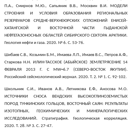
П.А., Смирнов М.Ю., Сапьяник В.В., Москвин В.И. МОДЕЛИ
СТРОЕНИЯ И УСЛОВИЯ ОБРАЗОВАНИЯ РЕГИОНАЛЬНЫХ
РЕЗЕРВУАРОВ СРЕДНЕ-ВЕРХНЕЮРСКИХ ОТЛОЖЕНИЙ ЕНИСЕЙ-
ХАТАНГСКОЙ И ВОСТОЧНОЙ ЧАСТИ ГЫДАНСКОЙ
НЕФТЕГАЗОНОСНЫХ ОБЛАСТЕЙ СИБИРСКОГО СЕКТОРА АРКТИКИ.
Геология нефти и газа. 2020. № 6. С. 53-76.
Шибаев С.В., Козьмин Б.М., Имаева Л.П., Имаев В.С., Петров А.Ф.,
Старкова Н.Н. ИЛИН-ТАССКОЕ (АБЫЙСКОЕ) ЗЕМЛЕТРЯСЕНИЕ 14
ФЕВРАЛЯ 2013 Г. С MW=6.7 (СЕВЕРО-ВОСТОК ЯКУТИИ).
Российский сейсмологический журнал. 2020. Т. 2. № 1. С. 92-102.
Школьник С.И., Иванов А.В., Летникова Е.Ф., Аносова М.О.
ИСТОЧНИКИ СНОСА ВЕНДСКИХ ВЫСОКОГЛИНОЗЕМИСТЫХ
ПОРОД ТУНКИНСКИХ ГОЛЬЦОВ, ВОСТОЧНЫЙ САЯН: РЕЗУЛЬТАТЫ
ИЗОТОПНЫХ, ГЕОХИМИЧЕСКИХ И МИНЕРАЛОГИЧЕСКИХ
ИССЛЕДОВАНИЙ. Стратиграфия. Геологическая корреляция.
2020. Т. 28. № 3. С. 27-47.