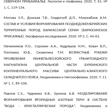
СЕВЕРНОМ ПРИБАЙКАЛЬЕ. Геология и геофизика. 2020. Т. 61. №
1. С. 119-134.
Мотова З.Л., Донская Т.В., Гладкочуб Д.П., Мазукабзов А.М.
СОСТАВ И УСЛОВИЯ ФОРМИРОВАНИЯ ПОЗДНЕДОКЕМБРИЙСКИХ
ТЕРРИГЕННЫХ ПОРОД КАРАГАССКОЙ СЕРИИ (БИРЮСИНСКОЕ
ПРИСАЯНЬЕ). Геосферные исследования. 2020. № 2. С. 44-63.
Овчинников Р.О., Сорокин А.А., Кудряшов Н.М., Ковач В.П.,
Плоткина Ю.В., Сковитина Т.М. ВОЗРАСТНЫЕ РУБЕЖИ
ПРОЯВЛЕНИЯ РАННЕПАЛЕОЗОЙСКОГО ГРАНИТОИДНОГО
МАГМАТИЗМА ЦЕНТРАЛЬНОЙ ЧАСТИ БУРЕИНСКОГО
КОНТИНЕНТАЛЬНОГО МАССИВА ЦЕНТРАЛЬНО-АЗИАТСКОГО
СКЛАДЧАТОГО ПОЯСА. Геодинамика и тектонофизика. 2020. Т. 11.
№ 1. С. 89-106.
Павлов С.Х., Чудненко К.В., Хромов А.В. МОДЕЛИРОВАНИЕ
ФОРМИРОВАНИЯ ФТОРИДНЫХ АЗОТНЫХ ТЕРМ В СИСТЕМЕ
"ВОДА - КРИСТАЛЛИЧЕСКАЯ ПОРОДА". Геодинамика и