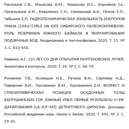
Рассказов С.В., Ильясова А.М., Чувашова И.С., Борняков Са.,
Оргильянов А.И., Коваленко С.Н., Семинский А.К., Попов Е.П.,
Чебыкин Е.П. ГИДРОГЕОХИМИЧЕСКАЯ ЗОНАЛЬНОСТЬ ИЗОТОПОВ
УРАНА (234U/238U) НА ЮГЕ СИБИРСКОГО ПАЛЕОКОНТИНЕНТА:
РОЛЬ РЕЗЕРВУАРА ЮЖНОГО БАЙКАЛА В ФОРМИРОВАНИИ
ПОДЗЕМНЫХ ВОД. Геодинамика и тектонофизика. 2020. Т. 11. №
3. С. 632-650.
Ревенко А.Г. 125 ЛЕТ СО ДНЯ ОТКРЫТИЯ РЕНТГЕНОВСКИХ ЛУЧЕЙ.
Аналитика и контроль. 2020. Т. 24. № 1. С. 66-79.
Романюк Т.В., Кузнецов Н.Б., Пучков В.Н., Сергеева Н.Д.,
Паверман В.И., Горожанин В.М., Горожанина Е.Н. ВОЗРАСТ И
СТРАТИГРАФИЧЕСКАЯ ПОЗИЦИЯ ОСАДОЧНЫХ ТОЛЩ
БАГРУШИНСКИХ ГОР, ЮЖНЫЙ УРАЛ: ПЕРВЫЕ РЕЗУЛЬТАТЫ U–PB-
ДАТИРОВАНИЯ (LA–ICP–MS) ДЕТРИТОВОГО ЦИРКОНА. Доклады
Российской академии наук. Науки о Земле. 2020. Т. 493. № 2. С.
29-35.