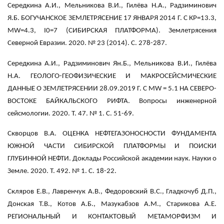
Середкина А.И., Мельникова В.И., Гилёва Н.А., Радзиминович
Я.Б. БОГУЧАНСКОЕ ЗЕМЛЕТРЯСЕНИЕ 17 ЯНВАРЯ 2014 Г. С КР=13.3,
MW=4.3, I0=7 (СИБИРСКАЯ ПЛАТФОРМА). Землетрясения
Северной Евразии. 2020. № 23 (2014). С. 278-287.
Середкина А.И., Радзиминович Ян.Б., Мельникова В.И., Гилёва
Н.А. ГЕОЛОГО-ГЕОФИЗИЧЕСКИЕ И МАКРОСЕЙСМИЧЕСКИЕ
ДАННЫЕ О ЗЕМЛЕТРЯСЕНИИ 28.09.2019 Г. С MW = 5.1 НА СЕВЕРО-
ВОСТОКЕ БАЙКАЛЬСКОГО РИФТА. Вопросы инженерной
сейсмологии. 2020. Т. 47. № 1. С. 51-69.
Скворцов В.А. ОЦЕНКА НЕФТЕГАЗОНОСНОСТИ ФУНДАМЕНТА
ЮЖНОЙ ЧАСТИ СИБИРСКОЙ ПЛАТФОРМЫ И ПОИСКИ
ГЛУБИННОЙ НЕФТИ. Доклады Российской академии наук. Науки о
Земле. 2020. Т. 492. № 1. С. 18-22.
Скляров Е.В., Лавренчук А.В., Федоровский В.С., Гладкочуб Д.П.,
Донская Т.В., Котов А.Б., Мазукабзов А.М., Старикова А.Е.
РЕГИОНАЛЬНЫЙ И КОНТАКТОВЫЙ МЕТАМОРФИЗМ И