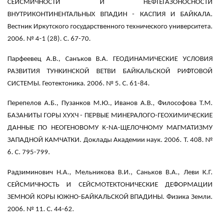
СЕЙСМИЧНОСТИ И НЕФТЕГАЗОНОСНОСТИ
ВНУТРИКОНТИНЕНТАЛЬНЫХ ВПАДИН - КАСПИЯ И БАЙКАЛА.
Вестник Иркутского государственного технического университета.
2006. № 4-1 (28). С. 67-70.
Парфеевец А.В., Санъков В.А. ГЕОДИНАМИЧЕСКИЕ УСЛОВИЯ
РАЗВИТИЯ ТУНКИНСКОЙ ВЕТВИ БАЙКАЛЬСКОЙ РИФТОВОЙ
СИСТЕМЫ. Геотектоника. 2006. № 5. С. 61-84.
Перепелов A.Б., Пузанков М.Ю., Иванов А.В., Философова Т.М.
БАЗАНИТЫ ГОРЫ ХУХЧ - ПЕРВЫЕ МИНЕРАЛОГО-ГЕОХИМИЧЕСКИЕ
ДАННЫЕ ПО НЕОГЕНОВОМУ K-NA-ЩЕЛОЧНОМУ МАГМАТИЗМУ
ЗАПАДНОЙ КАМЧАТКИ. Доклады Академии наук. 2006. Т. 408. №
6. С. 795-799.
Радзиминович Н.А., Мельникова В.И., Саньков В.А., Леви К.Г.
СЕЙСМИЧНОСТЬ И СЕЙСМОТЕКТОНИЧЕСКИЕ ДЕФОРМАЦИИ
ЗЕМНОЙ КОРЫ ЮЖНО-БАЙКАЛЬСКОЙ ВПАДИНЫ. Физика Земли.
2006. № 11. С. 44-62.