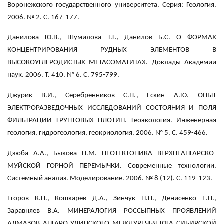
Воронежского государственного университета. Серия: Геология.
2006. № 2. С. 167-177.
Данилова Ю.В., Шумилова Т.Г., Данилов Б.С. О ФОРМАХ
КОНЦЕНТРИРОВАНИЯ РУДНЫХ ЭЛЕМЕНТОВ В
ВЫСОКОУГЛЕРОДИСТЫХ МЕТАСОМАТИТАХ. Доклады Академии
наук. 2006. Т. 410. № 6. С. 795-799.
Джурик B.И., Серебренников С.П., Ескин А.Ю. ОПЫТ
ЭЛЕКТРОРАЗВЕДОЧНЫХ ИССЛЕДОВАНИЙ СОСТОЯНИЯ И ПОЛЯ
ФИЛЬТРАЦИИ ГРУНТОВЫХ ПЛОТИН. Геоэкология. Инженерная
геология, гидрогеология, геокриология. 2006. № 5. С. 459-466.
Дзюба А.А., Быкова Н.М. НЕОТЕКТОНИКА ВЕРХНЕАНГАРСКО-
МУЙСКОЙ ГОРНОЙ ПЕРЕМЫЧКИ. Современные технологии.
Системный анализ. Моделирование. 2006. № 8 (12). С. 119-123.
Егоров К.Н., Кошкарев Д.А., Зинчук Н.Н., Денисенко Е.П.,
Заравняев В.А. МИНЕРАЛОГИЯ РОССЫПНЫХ ПРОЯВЛЕНИЙ
АЛМАЗОВ АНГАРО-УДИНСКОГО МЕЖДУРЕЧЬЯ ЮГА СИБИРСКОЙ