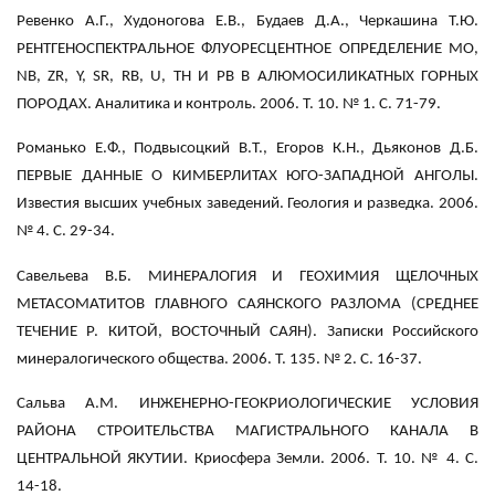
Ревенко А.Г., Худоногова Е.В., Будаев Д.А., Черкашина Т.Ю.
РЕНТГЕНОСПЕКТРАЛЬНОЕ ФЛУОРЕСЦЕНТНОЕ ОПРЕДЕЛЕНИЕ MO,
NB, ZR, Y, SR, RB, U, TH И PB В АЛЮМОСИЛИКАТНЫХ ГОРНЫХ
ПОРОДАХ. Аналитика и контроль. 2006. Т. 10. № 1. С. 71-79.
Романько Е.Ф., Подвысоцкий В.Т., Егоров К.Н., Дьяконов Д.Б.
ПЕРВЫЕ ДАННЫЕ О КИМБЕРЛИТАХ ЮГО-ЗАПАДНОЙ АНГОЛЫ.
Известия высших учебных заведений. Геология и разведка. 2006.
№ 4. С. 29-34.
Савельева В.Б. МИНЕРАЛОГИЯ И ГЕОХИМИЯ ЩЕЛОЧНЫХ
МЕТАСОМАТИТОВ ГЛАВНОГО САЯНСКОГО РАЗЛОМА (СРЕДНЕЕ
ТЕЧЕНИЕ Р. КИТОЙ, ВОСТОЧНЫЙ САЯН). Записки Российского
минералогического общества. 2006. Т. 135. № 2. С. 16-37.
Сальва A.M. ИНЖЕНЕРНО-ГЕОКРИОЛОГИЧЕСКИЕ УСЛОВИЯ
РАЙОНА СТРОИТЕЛЬСТВА МАГИСТРАЛЬНОГО КАНАЛА В
ЦЕНТРАЛЬНОЙ ЯКУТИИ. Криосфера Земли. 2006. Т. 10. № 4. С.
14-18.