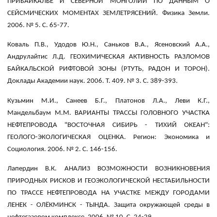
ПРИБАЙКАЛЬЕ И СЕВЕРНОЙ МОНГОЛИИ ПО ДАННЫМ О
СЕЙСМИЧЕСКИХ МОМЕНТАХ ЗЕМЛЕТРЯСЕНИЙ. Физика Земли.
2006. № 5. С. 65-77.
Коваль П.В., Удодов Ю.Н., Саньков В.А., Ясеновский А.А.,
Андрулайтис Л.Д. ГЕОХИМИЧЕСКАЯ АКТИВНОСТЬ РАЗЛОМОВ
БАЙКАЛЬСКОЙ РИФТОВОЙ ЗОНЫ (РТУТЬ, РАДОН И ТОРОН).
Доклады Академии наук. 2006. Т. 409. № 3. С. 389-393.
Кузьмин М.И., Санеев Б.Г., Платонов Л.А., Леви К.Г.,
Мандельбаум М.М. ВАРИАНТЫ ТРАССЫ ГОЛОВНОГО УЧАСТКА
НЕФТЕПРОВОДА "ВОСТОЧНАЯ СИБИРЬ - ТИХИЙ ОКЕАН":
ГЕОЛОГО-ЭКОЛОГИЧЕСКАЯ ОЦЕНКА. Регион: Экономика и
Социология. 2006. № 2. С. 146-156.
Лапердин В.К. АНАЛИЗ ВОЗМОЖНОСТИ ВОЗНИКНОВЕНИЯ
ПРИРОДНЫХ РИСКОВ И ГЕОЭКОЛОГИЧЕСКОЙ НЕСТАБИЛЬНОСТИ
ПО ТРАССЕ НЕФТЕПРОВОДА НА УЧАСТКЕ МЕЖДУ ГОРОДАМИ
ЛЕНЕК - ОЛЁКМИНСК - ТЫНДА. Защита окружающей среды в