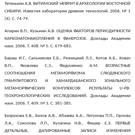
Тетенькин А.В. ВИТИМСКИЙ НЕФРИТ В АРХЕОЛОГИИ ВОСТОЧНОЙ
СИБИРИ. Известия лаборатории древних технологий. 2006. № 1
(4). С. 74-79.
Апарин B.П., Кузьмин А.В. ОЦЕНКА ФАКТОРОВ ПЕРИОДИЧНОСТИ
КАРБОНАТОНАКОПЛЕНИЯ В ФАНЕРОЗОЕ. Доклады Академии
наук. 2006. Т. 408. № 5. С. 679-683.
Бараш И.Г., Сальникова Е.Б., Резницкий Л.З., Котов А.Б., Ковач
B.П., Яковлева С.З., Федосеенко А.М. ВОЗРАСТНЫЕ
СООТНОШЕНИЯ МЕТАМОРФИЗМА СЛЮДЯНСКОГО
ГРАНУЛИТОВОГО И ХАМАРДАБАНСКОГО ЗОНАЛЬНОГО
МЕТАМОРФИЧЕСКИХ КОМПЛЕКСОВ: РЕЗУЛЬТАТЫ U-PB-
ГЕОХРОНОЛОГИЧЕСКИХ ИССЛЕДОВАНИЙ. Доклады Академии
наук. 2006. Т. 409. № 3. С. 381-385.
Безрукова Е.В., Белов А.В., Абзаева А.А., Летунова П.П., Орлова
Л.А., Соколова Л.П., Кулагина Н.В., Фишер Е.Э. ПЕРВЫЕ
ДЕТАЛЬНЫЕ, ДАТИРОВАННЫЕ ЗАПИСИ ИЗМЕНЕНИЯ