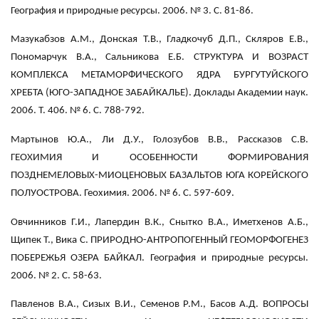
География и природные ресурсы. 2006. № 3. С. 81-86.
Мазукабзов А.М., Донская Т.В., Гладкочуб Д.П., Скляров Е.В.,
Пономарчук В.А., Сальникова Е.Б. СТРУКТУРА И ВОЗРАСТ
КОМПЛЕКСА МЕТАМОРФИЧЕСКОГО ЯДРА БУРГУТУЙСКОГО
ХРЕБТА (ЮГО-ЗАПАДНОЕ ЗАБАЙКАЛЬЕ). Доклады Академии наук.
2006. Т. 406. № 6. С. 788-792.
Мартынов Ю.А., Ли Д.У., Голозубов В.В., Рассказов С.В.
ГЕОХИМИЯ И ОСОБЕННОСТИ ФОРМИРОВАНИЯ
ПОЗДНЕМЕЛОВЫХ-МИОЦЕНОВЫХ БАЗАЛЬТОВ ЮГА КОРЕЙСКОГО
ПОЛУОСТРОВА. Геохимия. 2006. № 6. С. 597-609.
Овчинников Г.И., Лапердин В.К., Снытко В.А., Иметхенов А.Б.,
Щипек Т., Вика С. ПРИРОДНО-АНТРОПОГЕННЫЙ ГЕОМОРФОГЕНЕЗ
ПОБЕРЕЖЬЯ ОЗЕРА БАЙКАЛ. География и природные ресурсы.
2006. № 2. С. 58-63.
Павленов В.А., Сизых В.И., Семенов Р.М., Басов А.Д. ВОПРОСЫ