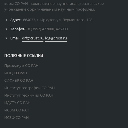
коры СО РАН - комплексное научно-исследовательское
учреждение с оригинальным научным профилем.
Адрес:
664033, г. Иркутск, ул. Лермонтова, 128
Телефон:
8 (3952) 427000
,
426900
Email:
drf@crust.ru
,
log@crust.ru
ПОЛЕЗНЫЕ ССЫЛКИ
Президиум СО РАН
ИНЦ СО РАН
СИФиБР СО РАН
Институт географии СО РАН
Институт геохимии СО РАН
ИДСТУ СО РАН
ИСЭМ СО РАН
ИСЗФ СО РАН