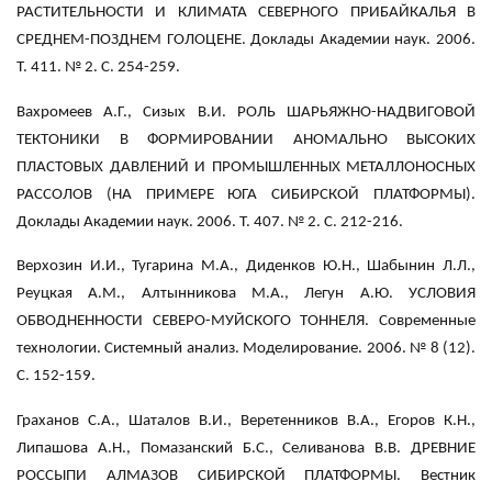
РАСТИТЕЛЬНОСТИ И КЛИМАТА СЕВЕРНОГО ПРИБАЙКАЛЬЯ В
СРЕДНЕМ-ПОЗДНЕМ ГОЛОЦЕНЕ. Доклады Академии наук. 2006.
Т. 411. № 2. С. 254-259.
Вахромеев A.Г., Сизых В.И. РОЛЬ ШАРЬЯЖНО-НАДВИГОВОЙ
ТЕКТОНИКИ В ФОРМИРОВАНИИ АНОМАЛЬНО ВЫСОКИХ
ПЛАСТОВЫХ ДАВЛЕНИЙ И ПРОМЫШЛЕННЫХ МЕТАЛЛОНОСНЫХ
РАССОЛОВ (НА ПРИМЕРЕ ЮГА СИБИРСКОЙ ПЛАТФОРМЫ).
Доклады Академии наук. 2006. Т. 407. № 2. С. 212-216.
Верхозин И.И., Тугарина М.А., Диденков Ю.Н., Шабынин Л.Л.,
Реуцкая А.М., Алтынникова М.А., Легун А.Ю. УСЛОВИЯ
ОБВОДНЕННОСТИ СЕВЕРО-МУЙСКОГО ТОННЕЛЯ. Современные
технологии. Системный анализ. Моделирование. 2006. № 8 (12).
С. 152-159.
Граханов С.А., Шаталов В.И., Веретенников В.А., Егоров К.Н.,
Липашова А.Н., Помазанский Б.С., Селиванова В.В. ДРЕВНИЕ
РОССЫПИ АЛМАЗОВ СИБИРСКОЙ ПЛАТФОРМЫ. Вестник