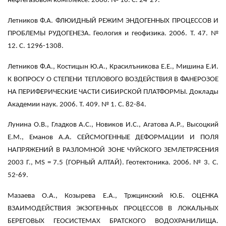
нефтегазовом комплексе. 2006. № 10. С. 24-29.
Летников Ф.А. ФЛЮИДНЫЙ РЕЖИМ ЭНДОГЕННЫХ ПРОЦЕССОВ И
ПРОБЛЕМЫ РУДОГЕНЕЗА. Геология и геофизика. 2006. Т. 47. №
12. С. 1296-1308.
Летников Ф.А., Костицын Ю.А., Красилъникова Е.Е., Мишина Е.И.
К ВОПРОСУ О СТЕПЕНИ ТЕПЛОВОГО ВОЗДЕЙСТВИЯ В ФАНЕРОЗОЕ
НА ПЕРИФЕРИЧЕСКИЕ ЧАСТИ СИБИРСКОЙ ПЛАТФОРМЫ. Доклады
Академии наук. 2006. Т. 409. № 1. С. 82-84.
Лунина О.В., Гладков А.С., Новиков И.С., Агатова А.Р., Высоцкий
Е.М., Еманов А.A. СЕЙСМОГЕННЫЕ ДЕФОРМАЦИИ И ПОЛЯ
НАПРЯЖЕНИЙ В РАЗЛОМНОЙ ЗОНЕ ЧУЙСКОГО ЗЕМЛЕТРЯСЕНИЯ
2003 Г., MS = 7.5 (ГОРНЫЙ АЛТАЙ). Геотектоника. 2006. № 3. С.
52-69.
Мазаева О.А., Козырева Е.А., Тржцинский Ю.Б. ОЦЕНКА
ВЗАИМОДЕЙСТВИЯ ЭКЗОГЕННЫХ ПРОЦЕССОВ В ЛОКАЛЬНЫХ
БЕРЕГОВЫХ ГЕОСИСТЕМАХ БРАТСКОГО ВОДОХРАНИЛИЩА.