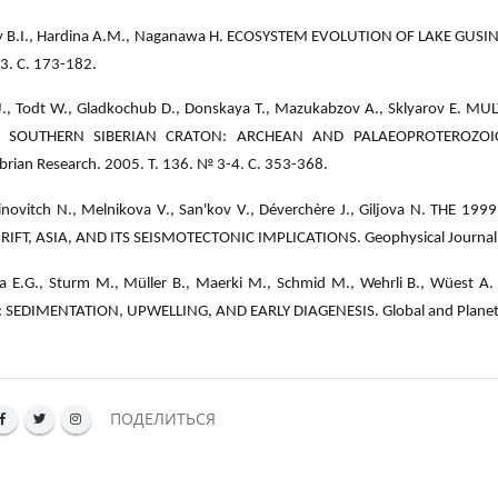
ky B.I., Hardina A.M., Naganawa H. ECOSYSTEM EVOLUTION OF LAKE GUSI
 3. С. 173-182.
 U., Todt W., Gladkochub D., Donskaya T., Mazukabzov A., Sklyarov
E SOUTHERN SIBERIAN CRATON: ARCHEAN AND PALAEOPROTEROZOI
rian Research. 2005. Т. 136. № 3-4. С. 353-368.
inovitch N., Melnikova V., San'kov V., Déverchère J., Giljova N. TH
RIFT, ASIA, AND ITS SEISMOTECTONIC IMPLICATIONS. Geophysical Journal I
na E.G., Sturm M., Müller B., Maerki M., Schmid M., Wehrli B., Wües
 SEDIMENTATION, UPWELLING, AND EARLY DIAGENESIS. Global and Planetary
ПОДЕЛИТЬСЯ