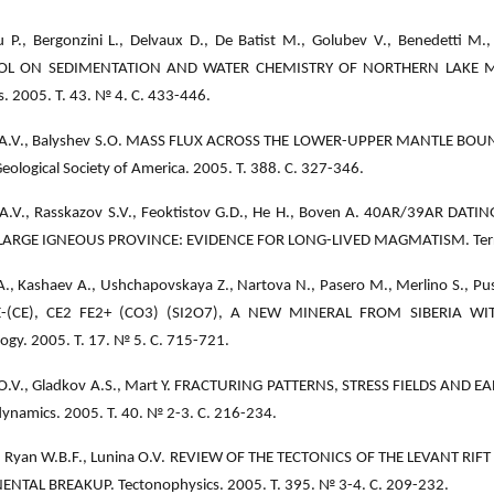
u P., Bergonzini L., Delvaux D., De Batist M., Golubev V., Benedetti
L ON SEDIMENTATION AND WATER CHEMISTRY OF NORTHERN LAKE MALAW
s. 2005. Т. 43. № 4. С. 433-446.
 A.V., Balyshev S.O. MASS FLUX ACROSS THE LOWER-UPPER MANTLE BOUN
Geological Society of America. 2005. Т. 388. С. 327-346.
A.V., Rasskazov S.V., Feoktistov G.D., He H., Boven A. 40AR/39AR DAT
LARGE IGNEOUS PROVINCE: EVIDENCE FOR LONG-LIVED MAGMATISM. Terra N
., Kashaev A., Ushchapovskaya Z., Nartova N., Pasero M., Merlino S., Pu
E-(CE), CE2 FE2+ (CO3) (SI2O7), A NEW MINERAL FROM SIBERIA WI
ogy. 2005. Т. 17. № 5. С. 715-721.
 O.V., Gladkov A.S., Mart Y. FRACTURING PATTERNS, STRESS FIELDS AND 
ynamics. 2005. Т. 40. № 2-3. С. 216-234.
., Ryan W.B.F., Lunina O.V. REVIEW OF THE TECTONICS OF THE LEVANT R
NTAL BREAKUP. Tectonophysics. 2005. Т. 395. № 3-4. С. 209-232.