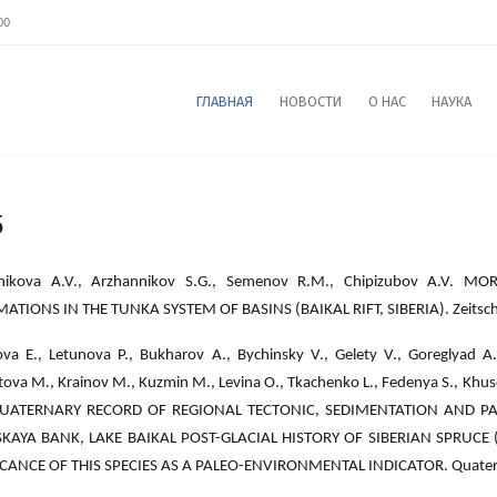
00
ГЛАВНАЯ
НОВОСТИ
О НАС
НАУКА
5
nikova A.V., Arzhannikov S.G., Semenov R.M., Chipizubov A.V. 
TIONS IN THE TUNKA SYSTEM OF BASINS (BAIKAL RIFT, SIBERIA). Zeitschri
va E., Letunova P., Bukharov A., Bychinsky V., Gelety V., Goreglyad A
va M., Krainov M., Kuzmin M., Levina O., Tkachenko L., Fedenya S., Khusev
ATERNARY RECORD OF REGIONAL TECTONIC, SEDIMENTATION AND PA
KAYA BANK, LAKE BAIKAL POST-GLACIAL HISTORY OF SIBERIAN SPRUCE 
CANCE OF THIS SPECIES AS A PALEO-ENVIRONMENTAL INDICATOR. Quaternary 