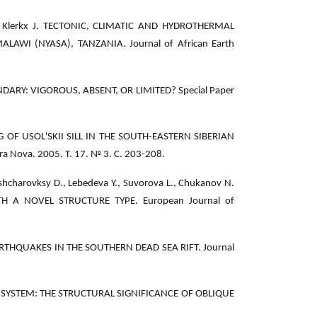
 M., Klerkx J. TECTONIC, CLIMATIC AND HYDROTHERMAL
I (NYASA), TANZANIA. Journal of African Earth
DARY: VIGOROUS, ABSENT, OR LIMITED? Special Paper
ING OF USOL'SKII SILL IN THE SOUTH-EASTERN SIBERIAN
ova. 2005. Т. 17. № 3. С. 203-208.
shcharovksy D., Lebedeva Y., Suvorova L., Chukanov N.
TH A NOVEL STRUCTURE TYPE. European Journal of
EARTHQUAKES IN THE SOUTHERN DEAD SEA RIFT. Journal
IFT SYSTEM: THE STRUCTURAL SIGNIFICANCE OF OBLIQUE