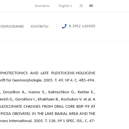
Контакты
English
8 3952 426900
ОБРАЗОВАНИЕ
КОНТАКТЫ
MORPHOTECTONICS AND LATE PLEISTOCENE-HOLOCENE
ft für Geomorphologie. 2005. Т. 49. № 4. С. 485-494.
., Gvozdkov A., Ivanov E., Kalmychkov G., Kerber E.,
ich G., Gorokhov I., Khakhaev B., Kochukov V. et al. A
LEOCLIMATE CHANGES FROM DRILL CORE BDP-99 AT
(PICEA OBOVATA) IN THE LAKE BAIKAL AREA AND THE
International. 2005. Т. 136. № 1 SPEC. ISS.. С. 47-