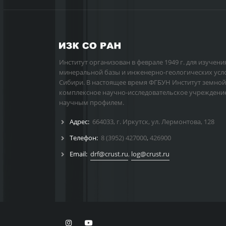
Институт организован в феврале 1949 г. для изучени
минеральной базы и инженерно-геологических усл
Сибири. В настоящее время ФГБУН Институт земной
комплексное научно-исследовательское учреждени
научным профилем.
Адрес:
664033, г. Иркутск, ул. Лермонтова, 128
Телефон:
8 (3952) 427000
,
426900
Email:
drf@crust.ru
,
log@crust.ru