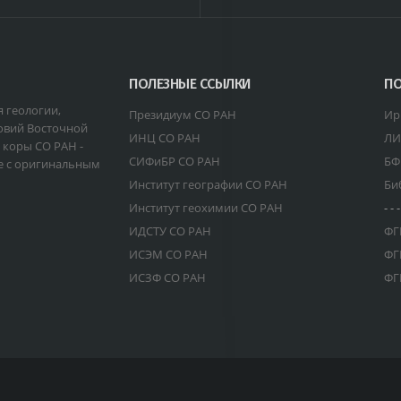
ПОЛЕЗНЫЕ ССЫЛКИ
ПО
я геологии,
Президиум СО РАН
Ир
овий Восточной
ИНЦ СО РАН
ЛИ
 коры СО РАН -
СИФиБР СО РАН
БФ
е с оригинальным
Институт географии СО РАН
Би
Институт геохимии СО РАН
- - -
ИДСТУ СО РАН
ФГ
ИСЭМ СО РАН
ФГ
ИСЗФ СО РАН
ФГ