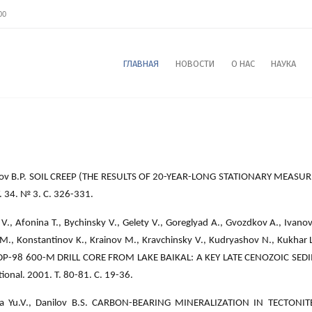
00
ГЛАВНАЯ
НОВОСТИ
О НАС
НАУКА
ov B.P. SOIL CREEP (THE RESULTS OF 20-YEAR-LONG STATIONARY MEASUREM
. 34. № 3. С. 326-331.
 V., Afonina T., Bychinsky V., Gelety V., Goreglyad A., Gvozdkov A., Ivanov
M., Konstantinov K., Krainov M., Kravchinsky V., Kudryashov N., Kukhar L
P-98 600-M DRILL CORE FROM LAKE BAIKAL: A KEY LATE CENOZOIC SEDI
tional. 2001. Т. 80-81. С. 19-36.
va Yu.V., Danilov B.S. CARBON-BEARING MINERALIZATION IN TECTONI