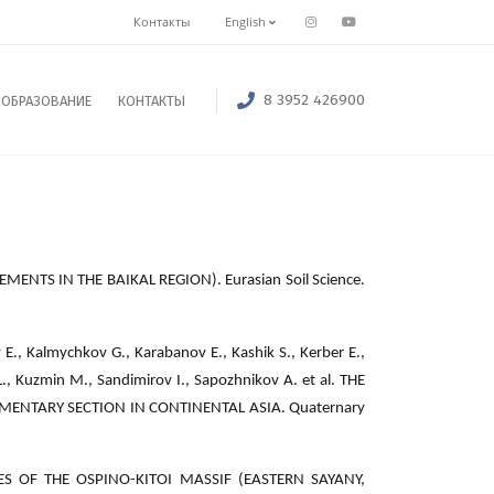
Контакты
English
8 3952 426900
ОБРАЗОВАНИЕ
КОНТАКТЫ
ENTS IN THE BAIKAL REGION). Eurasian Soil Science.
 E., Kalmychkov G., Karabanov E., Kashik S., Kerber E.,
., Kuzmin M., Sandimirov I., Sapozhnikov A. et al. THE
MENTARY SECTION IN CONTINENTAL ASIA. Quaternary
TES OF THE OSPINO-KITOI MASSIF (EASTERN SAYANY,