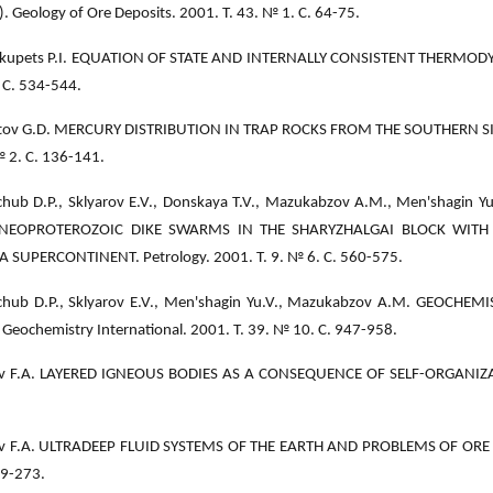
. Geology of Ore Deposits. 2001. Т. 43. № 1. С. 64-75.
kupets P.I. EQUATION OF STATE AND INTERNALLY CONSISTENT THERMODY
 С. 534-544.
stov G.D. MERCURY DISTRIBUTION IN TRAP ROCKS FROM THE SOUTHERN SIB
№ 2. С. 136-141.
chub D.P., Sklyarov E.V., Donskaya T.V., Mazukabzov A.M., Men'shagin
NEOPROTEROZOIC DIKE SWARMS IN THE SHARYZHALGAI BLOCK WITH
 SUPERCONTINENT. Petrology. 2001. Т. 9. № 6. С. 560-575.
chub D.P., Sklyarov E.V., Men'shagin Yu.V., Mazukabzov A.M. GEOCH
 Geochemistry International. 2001. Т. 39. № 10. С. 947-958.
ov F.A. LAYERED IGNEOUS BODIES AS A CONSEQUENCE OF SELF-ORGANIZATI
ov F.A. ULTRADEEP FLUID SYSTEMS OF THE EARTH AND PROBLEMS OF ORE F
59-273.