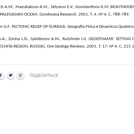
ich A.M., Mazukabzov A.M., Sklyarov E.V., Konstantinov K.M. BIOLITH
 PALEOASIAN OCEAN. Gondwana Research. 2001. Т. 4. № 4. С. 788-789.
v G.F. TECTONIC RELIEF OF EURASIA. Geografia Fisica e Dinamicca Quaternar
Yu.A., Zorina L.D., Spiridonov A.M., Rutshtein I.G GEODYNAMIC SETTI
(CHITA REGION, RUSSIA). Ore Geology Reviews. 2001. Т. 17. № 4. С. 215-
ПОДЕЛИТЬСЯ