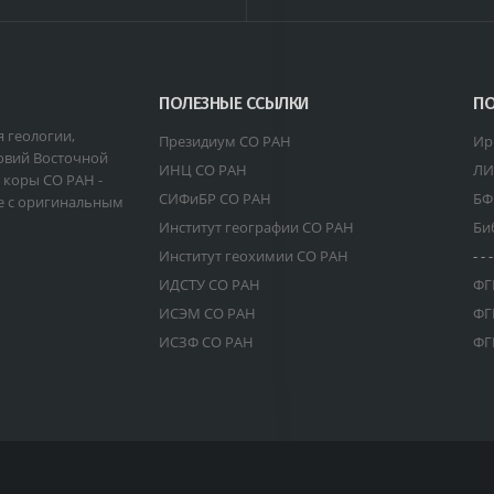
ПОЛЕЗНЫЕ ССЫЛКИ
ПО
я геологии,
Президиум СО РАН
Ир
овий Восточной
ИНЦ СО РАН
ЛИ
 коры СО РАН -
СИФиБР СО РАН
БФ
е с оригинальным
Институт географии СО РАН
Би
Институт геохимии СО РАН
- - -
ИДСТУ СО РАН
ФГ
ИСЭМ СО РАН
ФГ
ИСЗФ СО РАН
ФГ