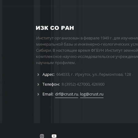
Институт организован в феврале 1949 г. для изучени
минеральной базы и инженерно-геологических усл
Сибири. В настоящее время ФГБУН Институт земной
комплексное научно-исследовательское учреждени
научным профилем.
Адрес:
664033, г. Иркутск, ул. Лермонтова, 128
Телефон:
8 (3952) 427000
,
426900
Email:
drf@crust.ru
,
log@crust.ru