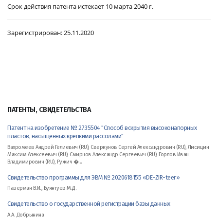
Срок действия патента истекает 10 марта 2040 г.
Зарегистрирован:
25.11.2020
ПАТЕНТЫ, СВИДЕТЕЛЬСТВА
Патент на изобретение № 2735504 "Способ вскрытия высоконапорных
пластов, насыщенных крепкими рассолами"
Вахромеев Андрей Гелиевич (RU), Сверкунов Сергей Александрович (RU), Лисицин
Максим Алексеевич (RU), Смирнов Александр Сергеевич (RU), Горлов Иван
Владимирович (RU), Ружич �...
Свидетельство программы для ЭВМ № 2020618155 «DE-ZIR-teer»
Паверман В.И., Буянтуев М.Д.
Свидетельство о государственной регистрации базы данных
А.А. Добрынина