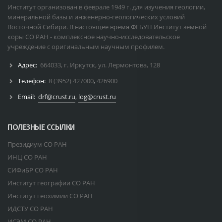
Институт организован в феврале 1949 г. для изучения геологии,
минеральной базы и инженерно-геологических условий
Восточной Сибири. В настоящее время ФГБУН Институт земной
коры СО РАН - комплексное научно-исследовательское
учреждение с оригинальным научным профилем.
Адрес:
664033, г. Иркутск, ул. Лермонтова, 128
Телефон:
8 (3952) 427000
,
426900
Email:
drf@crust.ru
,
log@crust.ru
ПОЛЕЗНЫЕ ССЫЛКИ
Президиум СО РАН
ИНЦ СО РАН
СИФиБР СО РАН
Институт географии СО РАН
Институт геохимии СО РАН
ИДСТУ СО РАН
ИСЭМ СО РАН