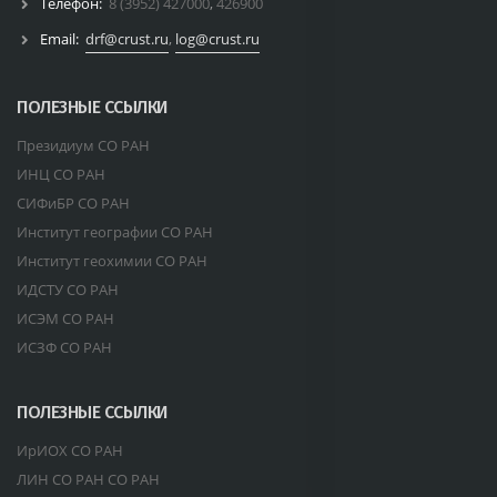
Телефон:
8 (3952) 427000
,
426900
Email:
drf@crust.ru
,
log@crust.ru
ПОЛЕЗНЫЕ ССЫЛКИ
Президиум СО РАН
ИНЦ СО РАН
СИФиБР СО РАН
Институт географии СО РАН
Институт геохимии СО РАН
ИДСТУ СО РАН
ИСЭМ СО РАН
ИСЗФ СО РАН
ПОЛЕЗНЫЕ ССЫЛКИ
ИрИОХ СО РАН
ЛИН СО РАН СО РАН