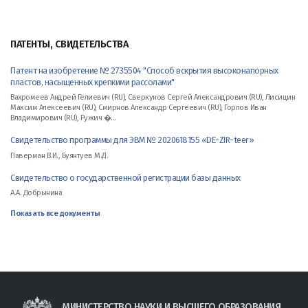
ПАТЕНТЫ, СВИДЕТЕЛЬСТВА
Патент на изобретение № 2735504 "Способ вскрытия высоконапорных
пластов, насыщенных крепкими рассолами"
Вахромеев Андрей Гелиевич (RU), Сверкунов Сергей Александрович (RU), Лисицин
Максим Алексеевич (RU), Смирнов Александр Сергеевич (RU), Горлов Иван
Владимирович (RU), Ружич �...
Свидетельство программы для ЭВМ № 2020618155 «DE-ZIR-teer»
Паверман В.И., Буянтуев М.Д.
Свидетельство о государственной регистрации базы данных
А.А. Добрынина
Показать все документы
МИНИСТЕРСТВО НАУКИ И ВЫСШЕГО ОБРАЗОВАНИЯ