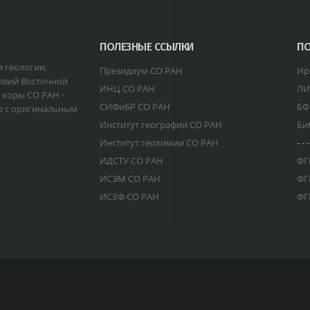
ПОЛЕЗНЫЕ ССЫЛКИ
ПО
я геологии,
Президиум СО РАН
Ир
овий Восточной
ИНЦ СО РАН
ЛИ
 коры СО РАН -
СИФиБР СО РАН
БФ
е с оригинальным
Институт географии СО РАН
Би
Институт геохимии СО РАН
- - -
ИДСТУ СО РАН
ФГ
ИСЭМ СО РАН
ФГ
ИСЗФ СО РАН
ФГ