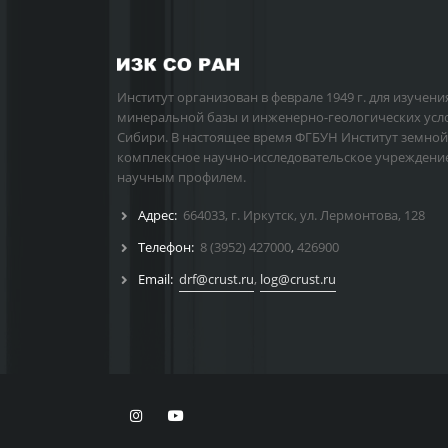
Институт организован в феврале 1949 г. для изучени
минеральной базы и инженерно-геологических усл
Сибири. В настоящее время ФГБУН Институт земной
комплексное научно-исследовательское учреждени
научным профилем.
Адрес:
664033, г. Иркутск, ул. Лермонтова, 128
Телефон:
8 (3952) 427000
,
426900
Email:
drf@crust.ru
,
log@crust.ru