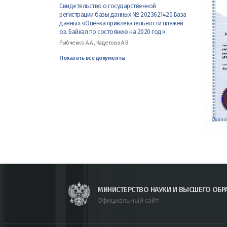
Свидетельство о государственной
регистрации базы данных № 2023621420 База
данных «Оценка привлекательности пляжей
оз. Байкал по состоянию на 2020 год»
Рыбченко А.А., Кадетова А.В.
Показать все документы
МИНИСТЕРСТВО НАУКИ И ВЫСШЕГО ОБР
Официальный сайт