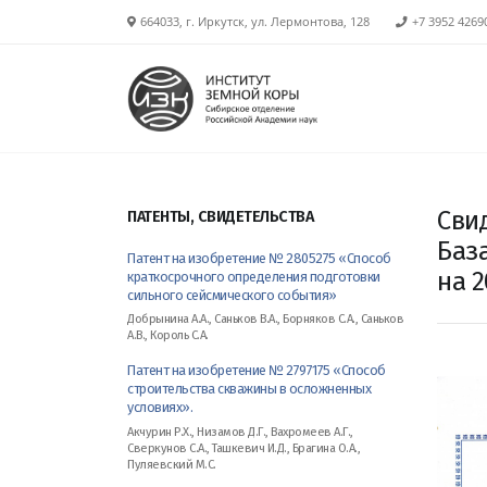
664033, г. Иркутск, ул. Лермонтова, 128
+7 3952 4269
Сви
ПАТЕНТЫ, СВИДЕТЕЛЬСТВА
Баз
Патент на изобретение № 2805275 «Способ
на 2
краткосрочного определения подготовки
сильного сейсмического события»
Добрынина А.А., Саньков В.А., Борняков С.А., Саньков
А.В., Король С.А.
Патент на изобретение № 2797175 «Способ
строительства скважины в осложненных
условиях».
Акчурин Р.Х., Низамов Д.Г., Вахромеев А.Г.,
Сверкунов С.А., Ташкевич И.Д., Брагина О.А.,
Пуляевский М.С.