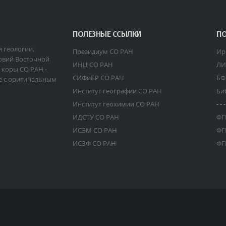
ПОЛЕЗНЫЕ ССЫЛКИ
ПО
я геологии,
Президиум СО РАН
Ир
овий Восточной
ИНЦ СО РАН
ЛИ
 коры СО РАН -
СИФиБР СО РАН
БФ
е с оригинальным
Институт географии СО РАН
Би
Институт геохимии СО РАН
- - -
ИДСТУ СО РАН
ФГ
ИСЭМ СО РАН
ФГ
ИСЗФ СО РАН
ФГ