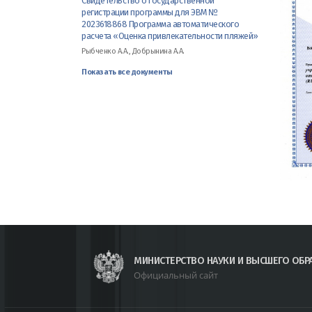
Свидетельство о государственной
регистрации программы для ЭВМ №
2023618868 Программа автоматического
расчета «Оценка привлекательности пляжей»
Рыбченко А.А., Добрынина А.А.
Показать все документы
МИНИСТЕРСТВО НАУКИ И ВЫСШЕГО ОБР
Официальный сайт