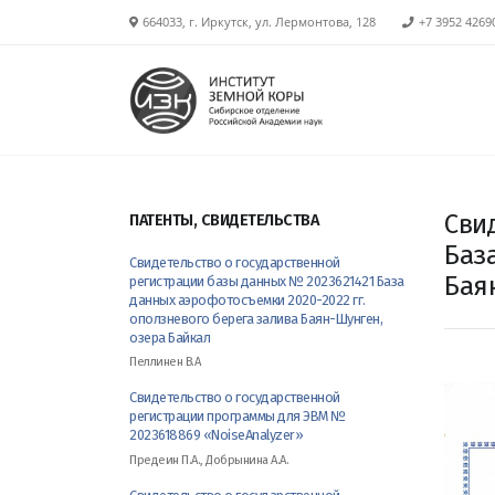
664033, г. Иркутск, ул. Лермонтова, 128
+7 3952 4269
Сви
ПАТЕНТЫ, СВИДЕТЕЛЬСТВА
Баз
Свидетельство о государственной
Бая
регистрации базы данных № 2023621421 База
данных аэрофотосъемки 2020-2022 гг.
оползневого берега залива Баян-Шунген,
озера Байкал
Пеллинен В.А
Свидетельство о государственной
регистрации программы для ЭВМ №
2023618869 «NoiseAnalyzer»
Предеин П.А., Добрынина А.А.