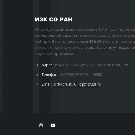
Институт организован в феврале 1949 г. для изучени
минеральной базы и инженерно-геологических усл
Сибири. В настоящее время ФГБУН Институт земной
комплексное научно-исследовательское учреждени
научным профилем.
Адрес:
664033, г. Иркутск, ул. Лермонтова, 128
Телефон:
8 (3952) 427000
,
426900
Email:
drf@crust.ru
,
log@crust.ru