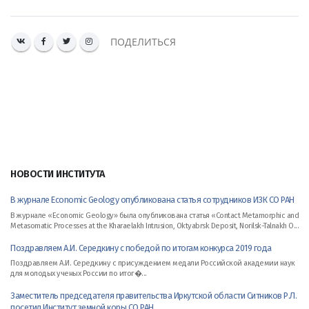
ПОДЕЛИТЬСЯ
НОВОСТИ ИНСТИТУТА
В журнале Economic Geology опубликована статья сотрудников ИЗК СО РАН
В журнале «Economic Geology» была опубликована статья «Contact Metamorphic and
Metasomatic Processes at the Kharaelakh Intrusion, Oktyabrsk Deposit, Norilsk-Talnakh O...
Поздравляем А.И. Середкину с победой по итогам конкурса 2019 года
Поздравляем А.И. Середкину с присуждением медали Российской академии наук
для молодых ученых России по итог�...
Заместитель председателя правительства Иркутской области Ситников Р.Л.
посетил Институт земной коры СО РАН