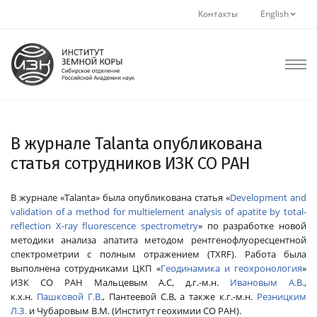
Контакты
English
В журнале Talanta опубликована
статья сотрудников ИЗК СО РАН
В журнале «Talanta» была опубликована статья «
Development and
validation of a method for multielement analysis of apatite by total-
reflection X-ray fluorescence spectrometry
» по разработке новой
методики анализа апатита методом рентгенофлуоресцентной
спектрометрии с полным отражением (TXRF). Работа была
выполнена сотрудниками ЦКП «
Геодинамика и геохронология
»
ИЗК СО РАН Мальцевым А.С, д.г.-м.н.
Ивановым А.В.
,
к.х.н.
Пашковой Г.В.
, Пантеевой С.В, а также к.г.-м.н.
Резницким
Л.З.
и Чубаровым В.М. (Институт геохимии СО РАН).