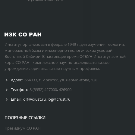
Институт организован в феврале 1949 г. для изучения геологии,
минеральной базы и инженерно-геологических условий
Восточной Сибири. В настоящее время ФГБУН Институт земной
коры СО РАН - комплексное научно-исследовательское
учреждение с оригинальным научным профилем.
Адрес:
664033, г. Иркутск, ул. Лермонтова, 128
Телефон:
8 (3952) 427000
,
426900
Email:
drf@crust.ru
,
log@crust.ru
ПОЛЕЗНЫЕ ССЫЛКИ
Президиум СО РАН