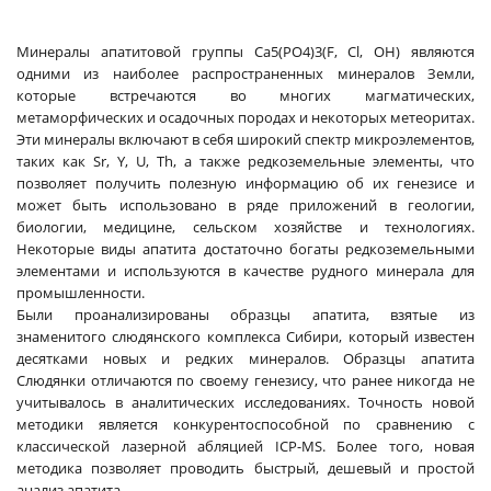
Минералы апатитовой группы Ca5(PO4)3(F, Cl, OH) являются
одними из наиболее распространенных минералов Земли,
которые встречаются во многих магматических,
метаморфических и осадочных породах и некоторых метеоритах.
Эти минералы включают в себя широкий спектр микроэлементов,
таких как Sr, Y, U, Th, а также редкоземельные элементы, что
позволяет получить полезную информацию об их генезисе и
может быть использовано в ряде приложений в геологии,
биологии, медицине, сельском хозяйстве и технологиях.
Некоторые виды апатита достаточно богаты редкоземельными
элементами и используются в качестве рудного минерала для
промышленности.
Были проанализированы образцы апатита, взятые из
знаменитого слюдянского комплекса Сибири, который известен
десятками новых и редких минералов. Образцы апатита
Слюдянки отличаются по своему генезису, что ранее никогда не
учитывалось в аналитических исследованиях. Точность новой
методики является конкурентоспособной по сравнению с
классической лазерной абляцией ICP-MS. Более того, новая
методика позволяет проводить быстрый, дешевый и простой
анализ апатита.