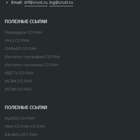
Email:
drf@crust.ru
,
log@crust.ru
ПОЛЕЗНЫЕ ССЫЛКИ
Президиум СО РАН
ИНЦ СО РАН
СИФиБР СО РАН
Институт географии СО РАН
Институт геохимии СО РАН
ИДСТУ СО РАН
ИСЭМ СО РАН
ИСЗФ СО РАН
ПОЛЕЗНЫЕ ССЫЛКИ
ИрИОХ СО РАН
ЛИН СО РАН СО РАН
БФ ФИЦ ЕГС РАН