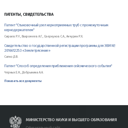
ПАТЕНТЫ, СВИДЕТЕЛЬСТВА
Патент "Стыковочный узел керноприемных труб с промежуточным
кернодержателем"
Сираев Р.У., Вахромеев А.Г., Сверкунов С.А., Акчурин Р.Х.
Свидетельство о государственной регистрации программы для ЭВМ №
2016612253 «Землетрясение»
Салко Д.В.
Патент "Способ определения приближения сейсмического события"
Черных Е.Н., Добрынина А.А.
Показать все документы
МИНИСТЕРСТВО НАУКИ И ВЫСШЕГО ОБРАЗОВАНИЯ
Официальный сайт