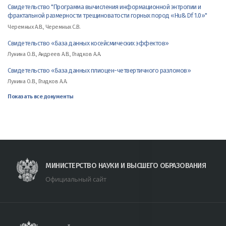
Свидетельство "Программа вычисления информационной энтропии и
фрактальной размерности трещиноватости горных пород «Hu& Df 1.0»"
Черемных А.В., Черемных С.В.
Свидетельство «База данных косейсмических эффектов»
Лунина О.В., Андреев А.В., Гладков А.А.
Свидетельство «База данных плиоцен-четвертичного разломов»
Лунина О.В., Гладков А.А.
Показать все документы
МИНИСТЕРСТВО НАУКИ И ВЫСШЕГО ОБРАЗОВАНИЯ
Официальный сайт