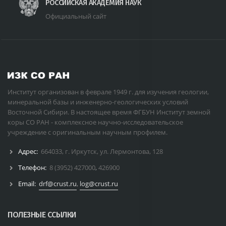
РОССИЙСКАЯ АКАДЕМИЯ НАУК
Официальный сайт
Институт организован в феврале 1949 г. для изучения геологии,
минеральной базы и инженерно-геологических условий
Восточной Сибири. В настоящее время ФГБУН Институт земной
коры СО РАН - комплексное научно-исследовательское
учреждение с оригинальным научным профилем.
Адрес:
664033, г. Иркутск, ул. Лермонтова, 128
Телефон:
8 (3952) 427000
,
426900
Email:
drf@crust.ru
,
log@crust.ru
ПОЛЕЗНЫЕ ССЫЛКИ