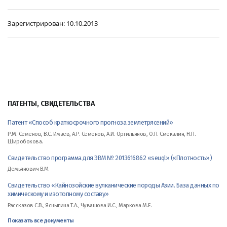
Зарегистрирован:
10.10.2013
ПАТЕНТЫ, СВИДЕТЕЛЬСТВА
Патент «Способ краткосрочного прогноза землетрясений»
Р.М. Семенов, В.С. Имаев, А.Р. Семенов, А.И. Оргильянов, О.П. Смекалин, Н.П.
Широбокова.
Свидетельство программа для ЭВМ № 2013616862 «seuql» («Плотность»)
Демьянович В.М.
Свидетельство «Кайнозойские вулканические породы Азии. База данных по
химическому и изотопному составу»
Рассказов С.В., Ясныгина Т.А., Чувашова И.С., Маркова М.Е.
Показать все документы