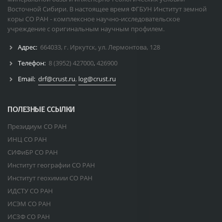
Восточной Сибири. В настоящее время ФГБУН Институт земной
коры СО РАН - комплексное научно-исследовательское
учреждение с оригинальным научным профилем.
Адрес:
664033, г. Иркутск, ул. Лермонтова, 128
Телефон:
8 (3952) 427000
,
426900
Email:
drf@crust.ru
,
log@crust.ru
ПОЛЕЗНЫЕ ССЫЛКИ
Президиум СО РАН
ИНЦ СО РАН
СИФиБР СО РАН
Институт географии СО РАН
Институт геохимии СО РАН
ИДСТУ СО РАН
ИСЭМ СО РАН
ИСЗФ СО РАН