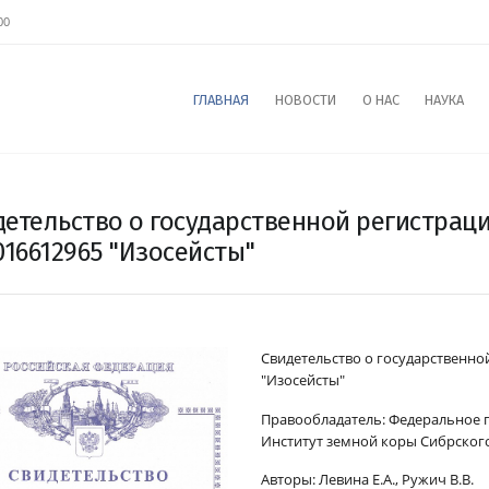
00
ГЛАВНАЯ
НОВОСТИ
О НАС
НАУКА
детельство о государственной регистрац
16612965 "Изосейсты"
Свидетельство о государственн
"Изосейсты"
Правообладатель:
Федеральное г
Институт земной коры Сибрского
Авторы:
Левина Е.А., Ружич В.В.