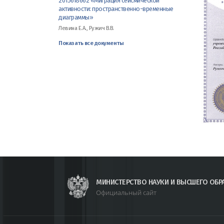
2015618662 «Миграция сейсмической
активности: пространственно-временные
диаграммы»
Левина Е.А., Ружич В.В.
Показать все документы
МИНИСТЕРСТВО НАУКИ И ВЫСШЕГО ОБР
Официальный сайт