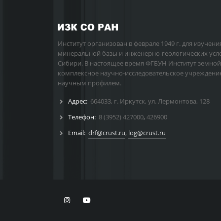
Институт организован в феврале 1949 г. для изучени
минеральной базы и инженерно-геологических усл
Сибири. В настоящее время ФГБУН Институт земной
комплексное научно-исследовательское учреждени
научным профилем.
Адрес:
664033, г. Иркутск, ул. Лермонтова, 128
Телефон:
8 (3952) 427000
,
426900
Email:
drf@crust.ru
,
log@crust.ru