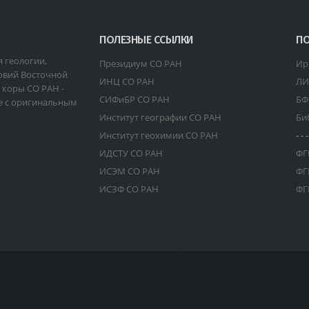
ПОЛЕЗНЫЕ ССЫЛКИ
ПО
я геологии,
Президиум СО РАН
Ир
овий Восточной
ИНЦ СО РАН
ЛИ
 коры СО РАН -
СИФиБР СО РАН
БФ
е с оригинальным
Институт географии СО РАН
Би
Институт геохимии СО РАН
- - -
ИДСТУ СО РАН
ФГ
ИСЭМ СО РАН
ФГ
ИСЗФ СО РАН
ФГ