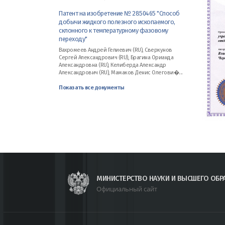
Патент на изобретение № 2850465 "Способ
добычи жидкого полезного ископаемого,
склонного к температурному фазовому
переходу"
Вахромеев Андрей Гелиевич (RU), Сверкунов
Сергей Александрович (RU), Брагина Орианда
Александровна (RU), Келиберда Александр
Александрович (RU), Мамаков Денис Олегови�...
Показать все документы
МИНИСТЕРСТВО НАУКИ И ВЫСШЕГО ОБР
Официальный сайт