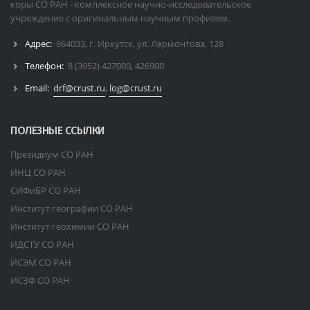
коры СО РАН - комплексное научно-исследовательское
учреждение с оригинальным научным профилем.
Адрес:
664033, г. Иркутск, ул. Лермонтова, 128
Телефон:
8 (3952) 427000
,
426900
Email:
drf@crust.ru
,
log@crust.ru
ПОЛЕЗНЫЕ ССЫЛКИ
Президиум СО РАН
ИНЦ СО РАН
СИФиБР СО РАН
Институт географии СО РАН
Институт геохимии СО РАН
ИДСТУ СО РАН
ИСЭМ СО РАН
ИСЗФ СО РАН