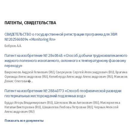
ПАТЕНТЫ, СВИДЕТЕЛЬСТВА
СВИДЕТЕЛЬСТВО о государственной регистрации программа для ЭВМ
№2025668094 «Monitoring Rn»
Бобров А.А.
Патент на изобретение № 2840848 «Способ добычи трудноизвлекаемого
жидкого полезного ископаемого, склонного к температурному фазовому
переходу»
Вахромеев Андрей Гелиевич (RU), Сверкунов Сергей Александрович (RU), Брагина
Орианда Александровна (RU), Келиберда Александр Александрович (RU), Мамаков
Денис Олегови�...
Патент на изобретение № 28840773 «Способ геофизической разведки
геотермальных месторождений подземных вод»
Буддо Игорь Владимирович (RU), Шелохов Иван Антонович (RU), Мисюркеева
Наталья Викторовна (RU), Шашкеева Любовь Петровна (RU), Черных Алексей
Александрович (RU)
Показать все документы