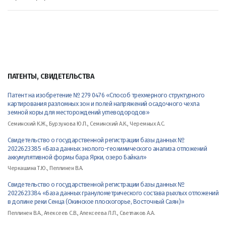
ПАТЕНТЫ, СВИДЕТЕЛЬСТВА
Патент на изобретение № 279 0476 «Способ трехмерного структурного
картирования разломных зон и полей напряжений осадочного чехла
земной коры для месторождений углеводородов»
Семинский К.Ж., Бурзунова Ю.П., Семинский А.К., Черемных А.С.
Свидетельство о государственной регистрации базы данных №
2022623385 «База данных эколого-геохимического анализа отложений
аккумулятивной формы бара Ярки, озеро Байкал»
Черкашина Т.Ю., Пеллинен В.А.
Свидетельство о государственной регистрации базы данных №
2022623384 «База данных гранулометрического состава рыхлых отложений
в долине реки Сенца (Окинское плоскогорье, Восточный Саян)»
Пеллинен В.А., Алексеев С.В., Алексеева Л.П., Светлаков А.А.