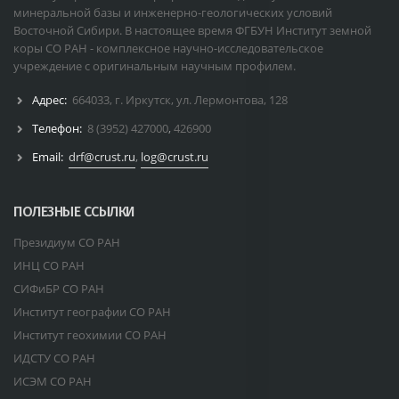
минеральной базы и инженерно-геологических условий
Восточной Сибири. В настоящее время ФГБУН Институт земной
коры СО РАН - комплексное научно-исследовательское
учреждение с оригинальным научным профилем.
Адрес:
664033, г. Иркутск, ул. Лермонтова, 128
Телефон:
8 (3952) 427000
,
426900
Email:
drf@crust.ru
,
log@crust.ru
ПОЛЕЗНЫЕ ССЫЛКИ
Президиум СО РАН
ИНЦ СО РАН
СИФиБР СО РАН
Институт географии СО РАН
Институт геохимии СО РАН
ИДСТУ СО РАН
ИСЭМ СО РАН