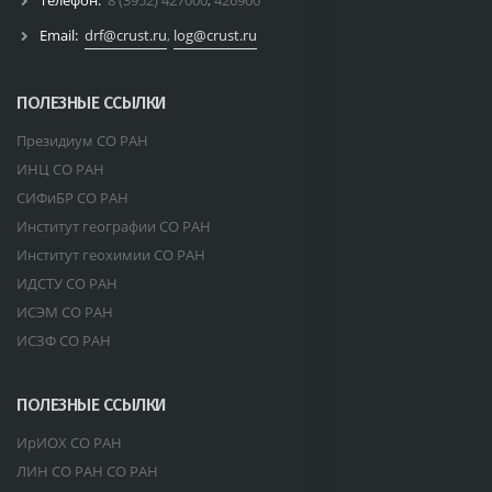
Телефон:
8 (3952) 427000
,
426900
Email:
drf@crust.ru
,
log@crust.ru
ПОЛЕЗНЫЕ ССЫЛКИ
Президиум СО РАН
ИНЦ СО РАН
СИФиБР СО РАН
Институт географии СО РАН
Институт геохимии СО РАН
ИДСТУ СО РАН
ИСЭМ СО РАН
ИСЗФ СО РАН
ПОЛЕЗНЫЕ ССЫЛКИ
ИрИОХ СО РАН
ЛИН СО РАН СО РАН