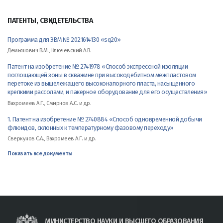
ПАТЕНТЫ, СВИДЕТЕЛЬСТВА
Программа для ЭВМ № 2021614130 «sq20»
Демьянович В.М., Ключевский А.В.
Патент на изобретение № 2741978 «Способ экспрессной изоляции
поглощающей зоны в скважине при высокодебитном межпластовом
перетоке из вышележащего высоконапорного пласта, насыщенного
крепкими рассолами, и пакерное оборудование для его осуществления»
Вахромеев А.Г., Смирнов А.С. и др.
1. Патент на изобретение № 2740884 «Способ одновременной добычи
флюидов, склонных к температурному фазовому переходу»
Сверкунов С.А., Вахромеев А.Г. и др.
Показать все документы
МИНИСТЕРСТВО НАУКИ И ВЫСШЕГО ОБРАЗОВАНИЯ