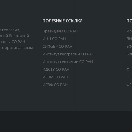
ПОЛЕЗНЫЕ ССЫЛКИ
ПО
я геологии,
Президиум СО РАН
Ир
овий Восточной
ИНЦ СО РАН
ЛИ
 коры СО РАН -
СИФиБР СО РАН
БФ
е с оригинальным
Институт географии СО РАН
Би
Институт геохимии СО РАН
- - -
ИДСТУ СО РАН
ФГ
ИСЭМ СО РАН
ФГ
ИСЗФ СО РАН
ФГ