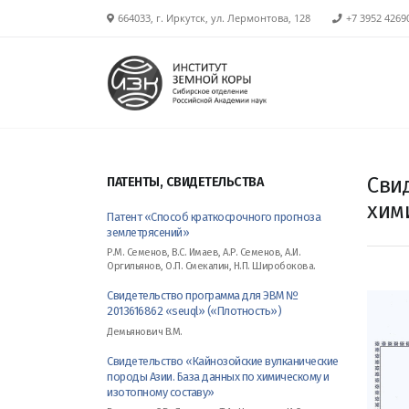
664033, г. Иркутск, ул. Лермонтова, 128
+7 3952 4269
Сви
ПАТЕНТЫ, СВИДЕТЕЛЬСТВА
хим
Патент «Способ краткосрочного прогноза
землетрясений»
Р.М. Семенов, В.С. Имаев, А.Р. Семенов, А.И.
Оргильянов, О.П. Смекалин, Н.П. Широбокова.
Свидетельство программа для ЭВМ №
2013616862 «seuql» («Плотность»)
Демьянович В.М.
Свидетельство «Кайнозойские вулканические
породы Азии. База данных по химическому и
изотопному составу»