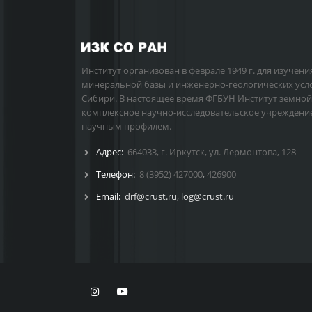
Институт организован в феврале 1949 г. для изучени
минеральной базы и инженерно-геологических усл
Сибири. В настоящее время ФГБУН Институт земной
комплексное научно-исследовательское учреждени
научным профилем.
Адрес:
664033, г. Иркутск, ул. Лермонтова, 128
Телефон:
8 (3952) 427000
,
426900
Email:
drf@crust.ru
,
log@crust.ru