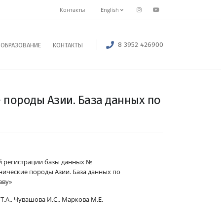
Контакты
English
8 3952 426900
ОБРАЗОВАНИЕ
КОНТАКТЫ
 породы Азии. База данных по
й регистрации базы данных №
нические породы Азии. База данных по
аву»
 Т.А., Чувашова И.С., Маркова М.Е.