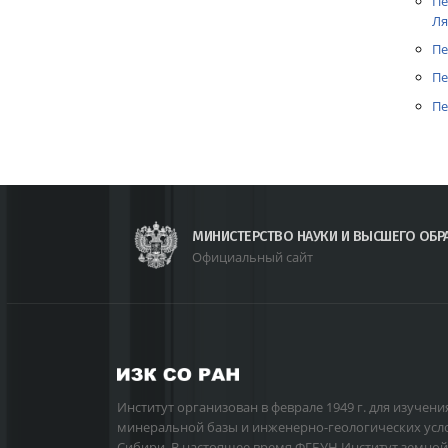
Пе
Ля
Пе
Пе
Пе
МИНИСТЕРСТВО НАУКИ И ВЫСШЕГО ОБР
Официальный сайт
Институт организован в феврале 1949 г. для изучени
минеральной базы и инженерно-геологических усл
Сибири. В настоящее время ФГБУН Институт земной