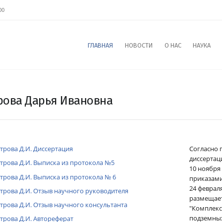
00
ГЛАВНАЯ
НОВОСТИ
О НАС
НАУКА
рова Дарья Ивановна
трова Д.И. Диссертация
Согласно 
диссертаци
трова Д.И. Выписка из протокола №5
10 ноября
трова Д.И. Выписка из протокола № 6
приказами
24 февраля 
трова Д.И. Отзыв научного руководителя
размещает
трова Д.И. Отзыв научного консультанта
"Комплекс
подземных
трова Д.И. Автореферат