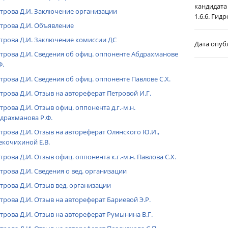
кандидата
трова Д.И. Заключение организации
1.6.6. Гид
трова Д.И. Объявление
трова Д.И. Заключение комиссии ДС
Дата опуб
трова Д.И. Сведения об офиц. оппоненте Абдрахманове
Ф.
трова Д.И. Сведения об офиц. оппоненте Павлове С.Х.
трова Д.И. Отзыв на автореферат Петровой И.Г.
трова Д.И. Отзыв офиц. оппонента д.г.-м.н.
драхманова Р.Ф.
трова Д.И. Отзыв на автореферат Олянского Ю.И.,
кочихиной Е.В.
трова Д.И. Отзыв офиц. оппонента к.г.-м.н. Павлова С.Х.
трова Д.И. Сведения о вед. организации
трова Д.И. Отзыв вед. организации
трова Д.И. Отзыв на автореферат Бариевой Э.Р.
трова Д.И. Отзыв на автореферат Румынина В.Г.