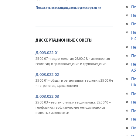
Пе
Показать все защищаемые диссертации
Пе
Пе
Пе
Р.
ДИССЕРТАЦИОННЫЕ СОВЕТЫ
Пе
Д.003.022.01
Пе
25.00.07 - гидрогеология; 25.00.08. - инженерная
Пе
геология, мерзлотоведение и грунтоведение.
Аб
Д.003.022.02
Пе
25.00.01 - общая и региональная геология; 25.00.04
Ще
- петрология, вулканология.
Пе
Д.003.022.03
Пе
25.00.03 – геотектоника и геодинамика; 25.00.10 –
геофизика, геофизические методы поисков
Пе
полезных ископаемых
Пе
Пе