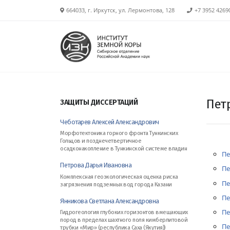
664033, г. Иркутск, ул. Лермонтова, 128
+7 3952 4269
Пет
ЗАЩИТЫ ДИССЕРТАЦИЙ
Чеботарев Алексей Александрович
Морфотектоника горного фронта Тункинских
Гольцов и позднечетвертичное
осадконакопление в Тункинской системе впадин
Пе
Петрова Дарья Ивановна
Пе
Комплексная геоэкологическая оценка риска
Пе
загрязнения подземных вод города Казани
Пе
Янникова Светлана Александровна
Пе
Гидрогеология глубоких горизонтов вмещающих
пород в пределах шахтного поля кимберлитовой
Пе
трубки «Мир» (республика Саха (Якутия))