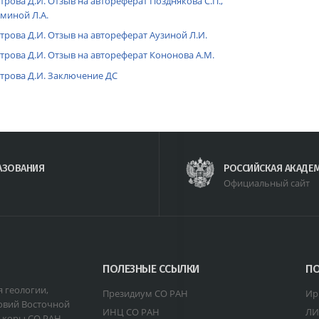
трова Д.И. Отзыв на автореферат Позднякова С.П.,
миной Л.А.
трова Д.И. Отзыв на автореферат Аузиной Л.И.
трова Д.И. Отзыв на автореферат Кононова А.М.
трова Д.И. Заключение ДС
АЗОВАНИЯ
РОССИЙСКАЯ АКАДЕ
Официальный сайт
ПОЛЕЗНЫЕ ССЫЛКИ
ПО
я геологии,
Президиум СО РАН
Ир
овий Восточной
ИНЦ СО РАН
ЛИ
 коры СО РАН -