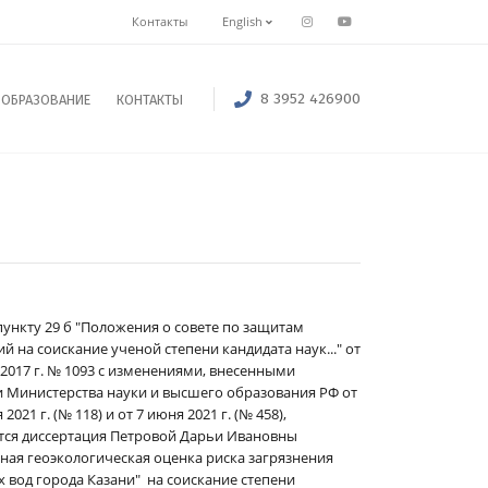
Контакты
English
8 3952 426900
ОБРАЗОВАНИЕ
КОНТАКТЫ
пункту 29 б "Положения о совете по защитам
й на соискание ученой степени кандидата наук..." от
 2017 г. № 1093 с изменениями, внесенными
 Министерства науки и высшего образования РФ от
2021 г. (№ 118) и от 7 июня 2021 г. (№ 458),
ся диссертация Петровой Дарьи Ивановны
ная геоэкологическая оценка риска загрязнения
 вод города Казани" на соискание степени