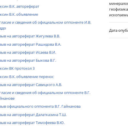
минералог
ксин В.К. автореферат
геофизика
ксин В.К. объявление
ископаемы
гласие и сведения об официальном оппоненте И.В.
ддо
Дата опуб
зыв на автореферат Жигулева В.В.
зыв на автореферат Рашидова В.А.
зыв на автореферат Исаева В.И.
зыв на автореферат Быкова В.Г.
ксин ВК протокол 3
ксин В.К. объявление перенос
зыв на автореферат Савицкого А.В.
гласие и сведения об официальном оппоненте В.Г.
йнанове
зыв официального оппонента В.Г. Гайнанова
зыв на автореферат Далатказина Т.Ш.
зыв на автореферат Тимофеева В.Ю.