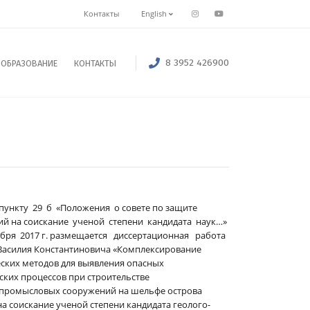
Контакты
English
8 3952 426900
ОБРАЗОВАНИЕ
КОНТАКТЫ
пункту 29 б «Положения о совете по защите
ий на соискание ученой степени кандидата наук…»
бря 2017 г. размещается диссертационная работа
асилия Константиновича «Комплексирование
ских методов для выявления опасных
ских процессов при строительстве
промысловых сооружений на шельфе острова
на соискание ученой степени кандидата геолого-