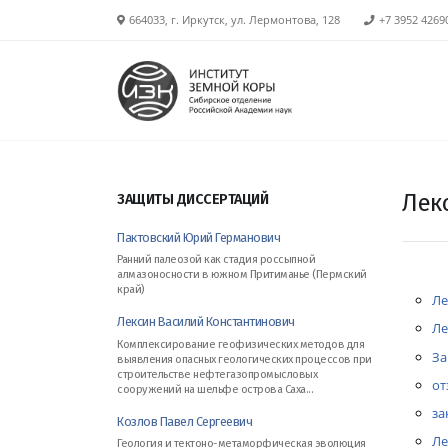
664033, г. Иркутск, ул. Лермонтова, 128
+7 3952 4269
Лек
ЗАЩИТЫ ДИССЕРТАЦИЙ
Пактовский Юрий Германович
Ранний палеозой как стадия россыпной
алмазоносности в южном Притиманье (Пермский
край)
Ле
Лексин Василий Константинович
Ле
Комплексирование геофизических методов для
За
выявления опасных геологических процессов при
строительстве нефтегазопромысловых
от
сооружений на шельфе острова Саха...
за
Козлов Павел Сергеевич
Ле
Геология и тектоно-метаморфическая эволюция