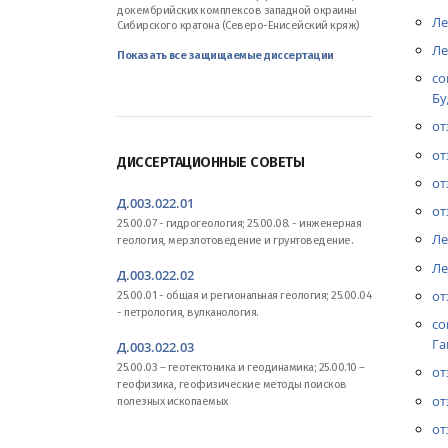
докембрийских комплексов западной окраины
Ле
Сибирского кратона (Северо-Енисейский кряж)
Ле
Показать все защищаемые диссертации
со
Бу
от
от
ДИССЕРТАЦИОННЫЕ СОВЕТЫ
от
Д.003.022.01
от
25.00.07 - гидрогеология; 25.00.08. - инженерная
Ле
геология, мерзлотоведение и грунтоведение.
Ле
Д.003.022.02
от
25.00.01 - общая и региональная геология; 25.00.04
- петрология, вулканология.
со
Га
Д.003.022.03
25.00.03 – геотектоника и геодинамика; 25.00.10 –
от
геофизика, геофизические методы поисков
от
полезных ископаемых
от