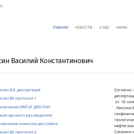
00
ГЛАВНАЯ
НОВОСТИ
О НАС
НАУКА
син Василий Константинович
ксин В.К. диссертация
Согласно 
диссертац
ксин ВК протокол 1
от 10 ноя
ключение ИМГиГ ДВО РАН
Лексина В
геофизиче
зыв научного руководителя
геологиче
ключение комиссии дис.совета
нефтегазо
Сахалин» 
ксин ВК протокол 2