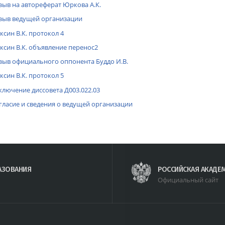
зыв на автореферат Юркова А.К.
зыв ведущей организации
ксин В.К. протокол 4
ксин В.К. объявление перенос2
зыв официального оппонента Буддо И.В.
ксин В.К. протокол 5
ключение диссовета Д003.022.03
гласие и сведения о ведущей организации
АЗОВАНИЯ
РОССИЙСКАЯ АКАДЕ
Официальный сайт