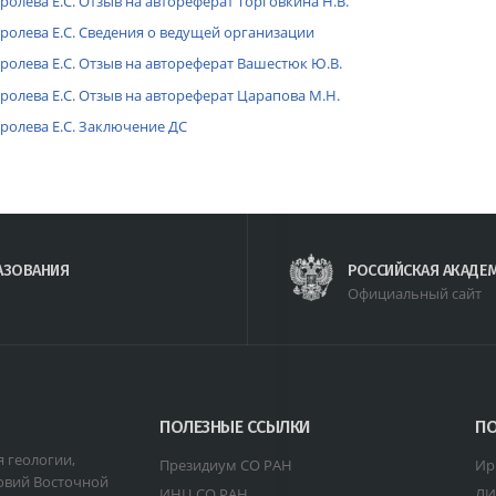
ролева Е.С. Отзыв на автореферат Торговкина Н.В.
ролева Е.С. Сведения о ведущей организации
ролева Е.С. Отзыв на автореферат Вашестюк Ю.В.
ролева Е.С. Отзыв на автореферат Царапова М.Н.
ролева Е.С. Заключение ДС
АЗОВАНИЯ
РОССИЙСКАЯ АКАДЕ
Официальный сайт
ПОЛЕЗНЫЕ ССЫЛКИ
ПО
я геологии,
Президиум СО РАН
Ир
овий Восточной
ИНЦ СО РАН
ЛИ