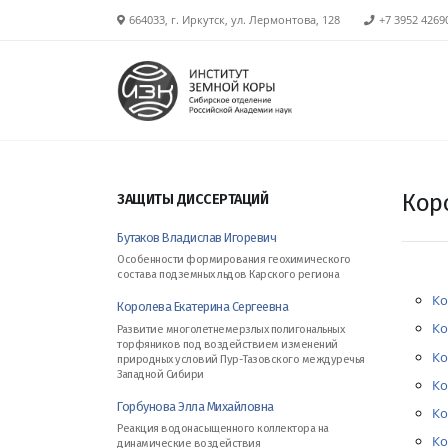
664033, г. Иркутск, ул. Лермонтова, 128
+7 3952 4269
Кор
ЗАЩИТЫ ДИССЕРТАЦИЙ
Бутаков Владислав Игоревич
Особенности формирования геохимического
состава подземных льдов Карского региона
Ко
Королева Екатерина Сергеевна
Ко
Развитие многолетнемерзлых полигональных
торфяников под воздействием изменений
Ко
природных условий Пур-Тазовского междуречья
Западной Сибири
Ко
Горбунова Элла Михайловна
Ко
Реакция водонасыщенного коллектора на
Ко
динамические воздействия