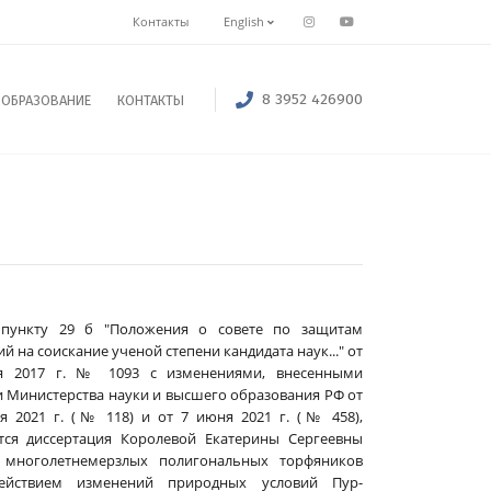
Контакты
English
8 3952 426900
ОБРАЗОВАНИЕ
КОНТАКТЫ
 пункту 29 б "Положения о совете по защитам
й на соискание ученой степени кандидата наук..." от
я 2017 г. № 1093 с изменениями, внесенными
 Министерства науки и высшего образования РФ от
я 2021 г. (№ 118) и от 7 июня 2021 г. (№ 458),
тся диссертация Королевой Екатерины Сергеевны
е многолетнемерзлых полигональных торфяников
ействием изменений природных условий Пур-