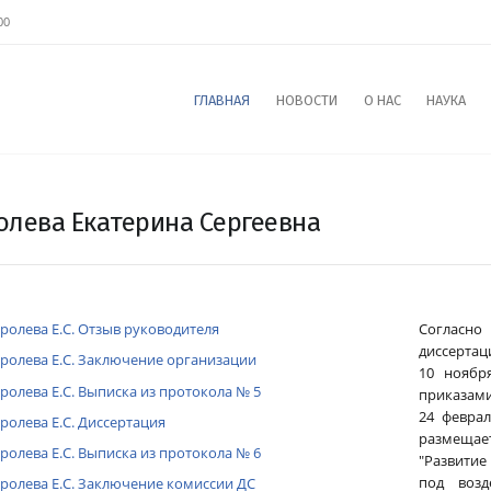
00
ГЛАВНАЯ
НОВОСТИ
О НАС
НАУКА
олева Екатерина Сергеевна
ролева Е.С. Отзыв руководителя
Согласно
диссертаци
ролева Е.С. Заключение организации
10 ноябр
ролева Е.С. Выписка из протокола № 5
приказами
24 феврал
ролева Е.С. Диссертация
размещае
ролева Е.С. Выписка из протокола № 6
"Развити
под возд
ролева Е.С. Заключение комиссии ДС