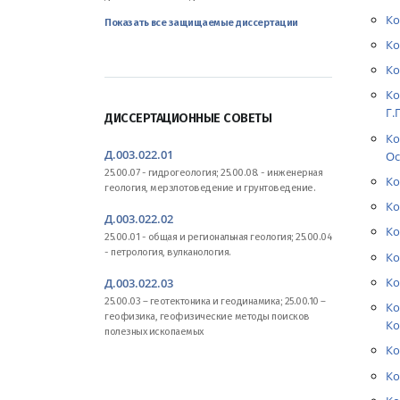
Ко
Показать все защищаемые диссертации
Ко
Ко
Ко
Г.Г
ДИССЕРТАЦИОННЫЕ СОВЕТЫ
Ко
Д.003.022.01
Ос
25.00.07 - гидрогеология; 25.00.08. - инженерная
Ко
геология, мерзлотоведение и грунтоведение.
Ко
Д.003.022.02
Ко
25.00.01 - общая и региональная геология; 25.00.04
- петрология, вулканология.
Ко
Ко
Д.003.022.03
25.00.03 – геотектоника и геодинамика; 25.00.10 –
Ко
геофизика, геофизические методы поисков
Ко
полезных ископаемых
Ко
Ко