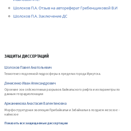
Шолохов П.А. Отзыв на автореферат Гребенщиковой В.И
Шолохов П.А. Заключение ДС
ЗАЩИТЫ ДИССЕРТАЦИЙ
Шолохов Павел Анатольевич
Техногенез подземной гидросферы в пределах города Иркутска.
Денисенко Иван Александрович
Строение зон сейсмогенных разрывов Байкальского рифта и их параметры по
данным георадиолокации
Аржанникова Анастасия Валентиновна
Морфоструктурная эволюция Прибайкалья и Забайкалья в позднем мезозое -
кайнозое
Показать все защищаемые диссертации