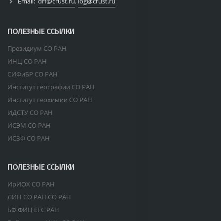
Email:
drf@crust.ru
,
log@crust.ru
ПОЛЕЗНЫЕ ССЫЛКИ
Президиум СО РАН
ИНЦ СО РАН
СИФиБР СО РАН
Институт географии СО РАН
Институт геохимии СО РАН
ИДСТУ СО РАН
ИСЭМ СО РАН
ИСЗФ СО РАН
ПОЛЕЗНЫЕ ССЫЛКИ
ИрИОХ СО РАН
ЛИН СО РАН СО РАН
БФ ФИЦ ЕГС РАН