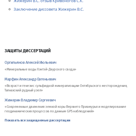
Жижерин В.С. отзыв Кривоногов С.К.
Заключение диссовета Жижерин В.С.
ЗАЩИТЫ ДИССЕРТАЦИЙ
Оргильянов Алексей Июльевич
«Минеральные воды Хэнтэй-Даурского свода»
Марфин Александр Евгеньевич
«Возраст и генезис сульфидной минерализации Октябрьского месторождения,
Талнахский рудный узел»
Жижерин Владимир Сергеевич
«Современные движения земной коры Верхнего Приамурья и моделирование
геодинамических процессов по данным GPS наблюдений»
Показать все защищаемые диссертации