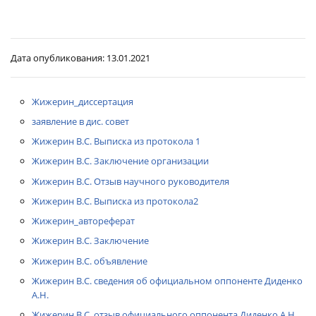
Дата опубликования:
13.01.2021
Жижерин_диссертация
заявление в дис. совет
Жижерин В.С. Выписка из протокола 1
Жижерин В.С. Заключение организации
Жижерин В.С. Отзыв научного руководителя
Жижерин В.С. Выписка из протокола2
Жижерин_автореферат
Жижерин В.С. Заключение
Жижерин В.С. объявление
Жижерин В.С. сведения об официальном оппоненте Диденко
А.Н.
Жижерин В.С. отзыв официального оппонента Диденко А.Н.