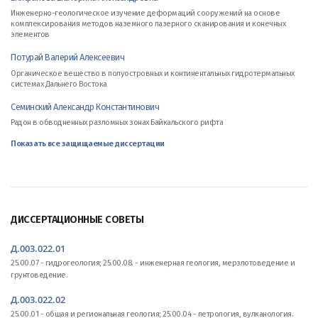
Инженерно-геологическое изучение деформаций сооружений на основе
комплексирования методов наземного лазерного сканирования и конечных
элементов
Потурай Валерий Алексеевич
Органическое вещество в полуостровных и континентальных гидротермальных
системах Дальнего Востока
Семинский Александр Константинович
Радон в обводненных разломных зонах Байкальского рифта
Показать все защищаемые диссертации
ДИССЕРТАЦИОННЫЕ СОВЕТЫ
Д.003.022.01
25.00.07 - гидрогеология; 25.00.08. - инженерная геология, мерзлотоведение и
грунтоведение.
Д.003.022.02
25.00.01 - общая и региональная геология; 25.00.04 - петрология, вулканология.