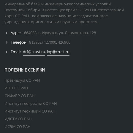
минеральной базы и инженерно-геологических условий
Восточной Сибири. В настоящее время ФГБУН Институт земной
коры СО РАН - комплексное научно-исследовательское
учреждение с оригинальным научным профилем.
Адрес:
664033, г. Иркутск, ул. Лермонтова, 128
Телефон:
8 (3952) 427000
,
426900
Email:
drf@crust.ru
,
log@crust.ru
ПОЛЕЗНЫЕ ССЫЛКИ
Президиум СО РАН
ИНЦ СО РАН
СИФиБР СО РАН
Институт географии СО РАН
Институт геохимии СО РАН
ИДСТУ СО РАН
ИСЭМ СО РАН