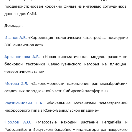
продемонстрирован короткий фильм из интервью сотрудников,
данных для СМИ.
Доклады:
Иванов А.В.
«Корреляция геологических катастроф за последние
300 миллионов лет»
Аржанникова А.В.
«Новая кинематическая модель разломно-
блоковой тектоники Саяно-Тувинского нагорья на плиоцен-
четвертичном этапе»
Мотова З.Л.
«Закономерности накопления раннекембрийских
осадочных пород южной части Сибирской платформы»
Радзиминович Н.А.
«Фокальные механизмы землетрясений
несбросового типа в Южно-Байкальской впадине»
Фролов А.О.
«Массовые находки растений Ferganiella и
Podozamites в Иркутском бассейне – индикаторы раннеюрского