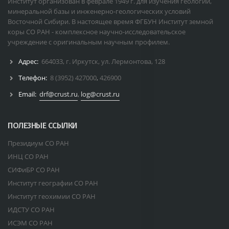
Институт организован в феврале 1949 г. для изучения геологии,
минеральной базы и инженерно-геологических условий
Восточной Сибири. В настоящее время ФГБУН Институт земной
коры СО РАН - комплексное научно-исследовательское
учреждение с оригинальным научным профилем.
Адрес:
664033, г. Иркутск, ул. Лермонтова, 128
Телефон:
8 (3952) 427000
,
426900
Email:
drf@crust.ru
,
log@crust.ru
ПОЛЕЗНЫЕ ССЫЛКИ
Президиум СО РАН
ИНЦ СО РАН
СИФиБР СО РАН
Институт географии СО РАН
Институт геохимии СО РАН
ИДСТУ СО РАН
ИСЭМ СО РАН