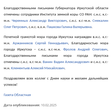
Благодарственными письмами Губернатора Иркутской области
отмечены сотрудники Института земной коры СО РАН: с.н.с. к.г.-
м.н.
Черемных Александр Викторович
, с.н.с. к.г.-м.н.
Смекалин
Олег Петрович
, с.н.с. к.х.н.
Пашкова Галина Валерьевна
.
Почетной грамотой мэра города Иркутска награжден в.н.с. к.г.-
м.н.
Аржанников Сергей Геннадьевич
, Благодарностью мэра
города Иркутска – с.н.с. к.г.-м.н.
Фролов Андрей Олегович
,
Благодарственными письмами мэра города Иркутска
отмечены с.н.с. к.г.-м.н.
Ванин Вадим Александрович
и с.н.с. к.г.-
м.н.
Клементьев Алексей Михайлович
.
Поздравляем всех коллег с Днем науки и желаем дальнейших
успехов!
Газета Областная
Дата опубликования:
10.02.2025