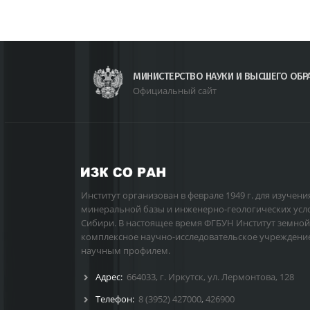
МИНИСТЕРСТВО НАУКИ И ВЫСШЕГО ОБР
Официальный сайт
Институт организован в феврале 1949 г. для изучени
минеральной базы и инженерно-геологических усл
Сибири. В настоящее время ФГБУН Институт земной
комплексное научно-исследовательское учреждени
научным профилем.
Адрес:
664033, г. Иркутск, ул. Лермонтова, 128
Телефон:
8 (3952) 427000
,
426900