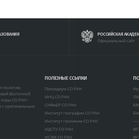
АЗОВАНИЯ
РОССИЙСКАЯ АКАДЕ
Официальный сайт
ПОЛЕЗНЫЕ ССЫЛКИ
ПО
я геологии,
Президиум СО РАН
Ир
овий Восточной
ИНЦ СО РАН
ЛИ
 коры СО РАН -
СИФиБР СО РАН
БФ
е с оригинальным
Институт географии СО РАН
Би
Институт геохимии СО РАН
- - -
ИДСТУ СО РАН
ФГ
ИСЭМ СО РАН
ФГ