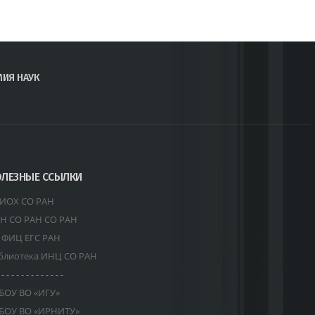
МИЯ НАУК
ЛЕЗНЫЕ ССЫЛКИ
ИОХ СО РАН
Н СО РАН СО РАН
 ФИЦ ЕГС РАН
блиотека ИНЦ СО РАН
 - - - - - - - - - - - - -
БОУ ВО «ИГУ»
БОУ ВО «ИРНИТУ»