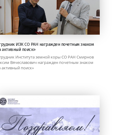
трудник ИЗК СО РАН награжден почетным знаком
а активный поиск»
трудник Института земной коры СО РАН Смирнов
ксим Вячеславович награжден почетным знаком
а активный поиск»