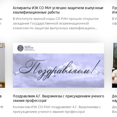
Аспиранты ИЗК СО РАН успешно защитили выпускные
Пр
квалификационные работы
Ин
ры
В Институте земной коры СО РАН прошло открытое
В 
ч
заседание Государственной экзаменационной
оф
комиссии по защитам выпускных квалификацион...
в
Поздравляем А.Г. Вахромеева с присуждением ученого
Де
звания профессора!
на
РФ
Коллектив ИЗК СО РАН поздравляет А.Г. Вахромеева с
Де
присуждением ученого звания профессора!
Вл