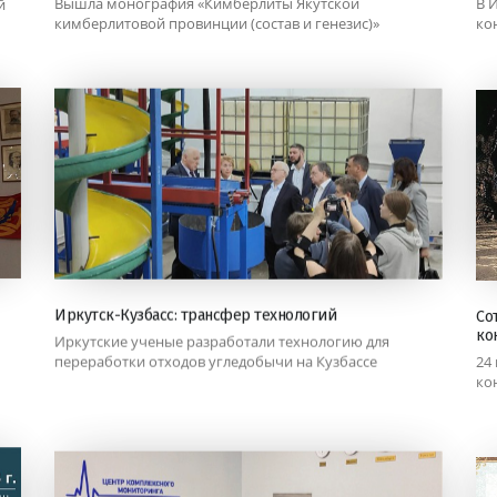
Вышла монография «Кимберлиты Якутской
В 
й
кимберлитовой провинции (состав и генезис)»
ко
Иркутск-Кузбасс: трансфер технологий
Со
ко
Иркутские ученые разработали технологию для
24
переработки отходов угледобычи на Кузбассе
ко