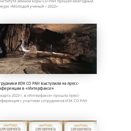
Институте земной коры СО РАН прошел ежегодный
нкурс «Молодой ученый – 2022»
трудники ИЗК СО РАН выступили на пресс-
нференции в «Интерфаксе»
 марта 2023 г. в «Интерфаксе» прошла пресс-
нференция с участием сотрудников ИЗК СО РАН