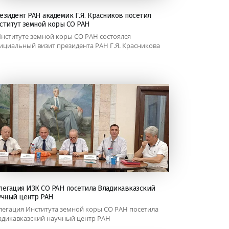
езидент РАН академик Г.Я. Красников посетил
ститут земной коры СО РАН
Институте земной коры СО РАН состоялся
ициальный визит президента РАН Г.Я. Красникова
легация ИЗК СО РАН посетила Владикавказский
учный центр РАН
легация Института земной коры СО РАН посетила
адикавказский научный центр РАН