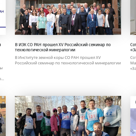
я
В ИЗК СО РАН прошел XV Российский семинар по
Со
технологической минералогии
«З
В Институте земной коры СО РАН прошел XV
Со
Российский семинар по технологической минералогии
Ма
ры
«З
..