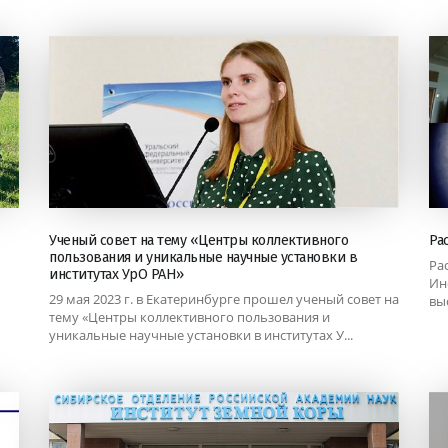
Ученый совет на тему «Центры коллективного
Ра
пользования и уникальные научные установки в
Ра
институтах УрО РАН»
Ин
29 мая 2023 г. в Екатеринбурге прошел ученый совет на
вы
тему «Центры коллективного пользования и
уникальные научные установки в институтах У...