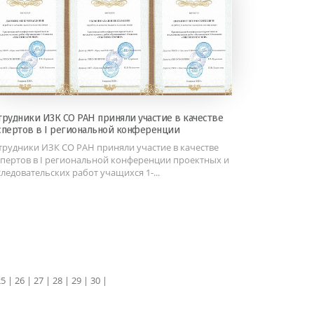
трудники ИЗК СО РАН приняли участие в качестве
спертов в I региональной конференции
трудники ИЗК СО РАН приняли участие в качестве
спертов в I региональной конференции проектных и
следовательских работ учащихся 1-...
25
|
26
|
27
|
28
|
29
|
30
|