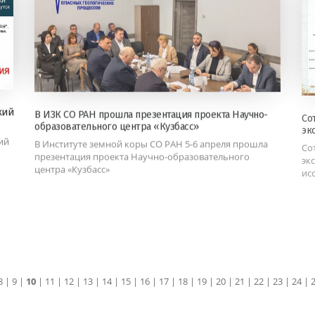
кий
В ИЗК СО РАН прошла презентация проекта Научно-
Со
образовательного центра «Кузбасс»
эк
ий
В Институте земной коры СО РАН 5-6 апреля прошла
Со
презентация проекта Научно-образовательного
эк
центра «Кузбасс»
ис
8
|
9
|
10
|
11
|
12
|
13
|
14
|
15
|
16
|
17
|
18
|
19
|
20
|
21
|
22
|
23
|
24
|