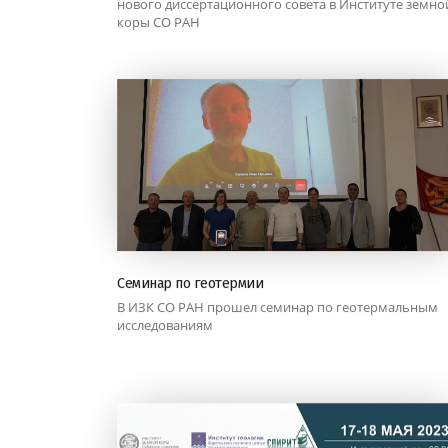
нового диссертационного совета в Институте земно
коры СО РАН
Семинар по геотермии
В ИЗК СО РАН прошел семинар по геотермальным
исследованиям