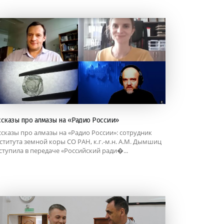
ссказы про алмазы на «Радио России»
ссказы про алмазы на «Радио России»: сотрудник
ститута земной коры СО РАН, к.г.-м.н. А.М. Дымшиц
ступила в передаче «Российский ради�...