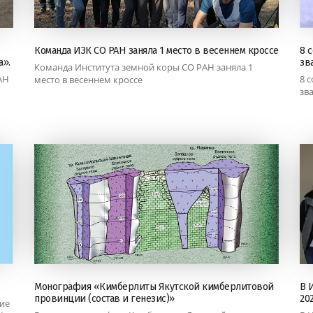
Команда ИЗК СО РАН заняла 1 место в весеннем кроссе
8 
».
зв
Команда Института земной коры СО РАН заняла 1
РАН
8 
место в весеннем кроссе
зв
Монография «Кимберлиты Якутской кимберлитовой
В 
провинции (состав и генезис)»
20
ие