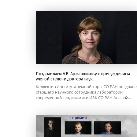
Поздравляем А.В. Аржанникову с присуждением
ученой степени доктора наук
Коллектив Института земной коры СО РАН поздравл
старшего научного сотрудника лаборатории
современной геодинамики ИЗК СО РАН Анаст�...