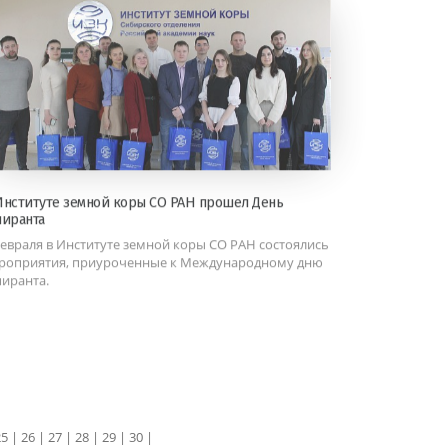
Институте земной коры СО РАН прошел День
пиранта
февраля в Институте земной коры СО РАН состоялись
роприятия, приуроченные к Международному дню
пиранта.
25
|
26
|
27
|
28
|
29
|
30
|