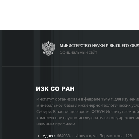
МИНИСТЕРСТВО НАУКИ И ВЫСШЕГО ОБР
Официальный сайт
Институт организован в феврале 1949 г. для изучени
минеральной базы и инженерно-геологических усл
Сибири. В настоящее время ФГБУН Институт земной
комплексное научно-исследовательское учреждени
научным профилем.
Адрес:
664033, г. Иркутск, ул. Лермонтова, 128