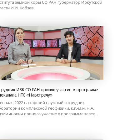
ститута земной коры СО РАН губернатор Иркутской
ласти И.И. Кобзев.
трудник ИЗК СО РАН принял участие в программе
леканала НТС «Навстречу»
февраля 2022 г. старший научный сотрудник
боратории комплексной геофизики, к.г.-м.н. Н.А.
дзиминович приняла участие в программе телек...