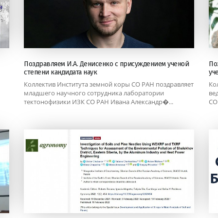
Поздравляем И.А. Денисенко с присуждением ученой
По
степени кандидата наук
уч
Коллектив Института земной коры СО РАН поздравляет
Ко
младшего научного сотрудника лаборатории
ве
тектонофизики ИЗК СО РАН Ивана Александр�...
СО