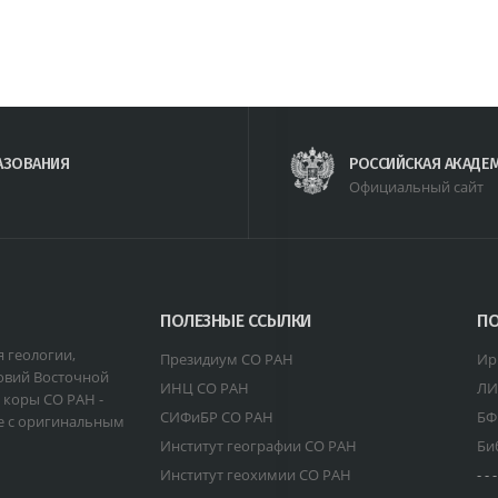
АЗОВАНИЯ
РОССИЙСКАЯ АКАДЕ
Официальный сайт
ПОЛЕЗНЫЕ ССЫЛКИ
ПО
я геологии,
Президиум СО РАН
Ир
овий Восточной
ИНЦ СО РАН
ЛИ
 коры СО РАН -
СИФиБР СО РАН
БФ
е с оригинальным
Институт географии СО РАН
Би
Институт геохимии СО РАН
- - -