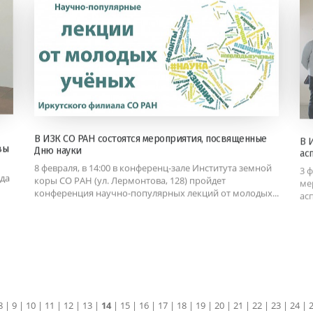
В ИЗК СО РАН состоятся мероприятия, посвященные
В 
вы
Дню науки
ас
8 февраля, в 14:00 в конференц-зале Института земной
3 
ода
коры СО РАН (ул. Лермонтова, 128) пройдет
ме
конференция научно-популярных лекций от молодых...
ас
8
|
9
|
10
|
11
|
12
|
13
|
14
|
15
|
16
|
17
|
18
|
19
|
20
|
21
|
22
|
23
|
24
|