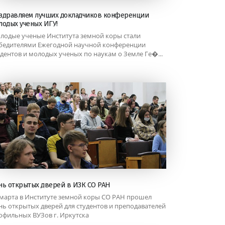
здравляем лучших докладчиков конференции
лодых ученых ИГУ!
лодые ученые Института земной коры стали
бедителями Ежегодной научной конференции
удентов и молодых ученых по наукам о Земле Ге�...
нь открытых дверей в ИЗК СО РАН
 марта в Институте земной коры СО РАН прошел
нь открытых дверей для студентов и преподавателей
офильных ВУЗов г. Иркутска