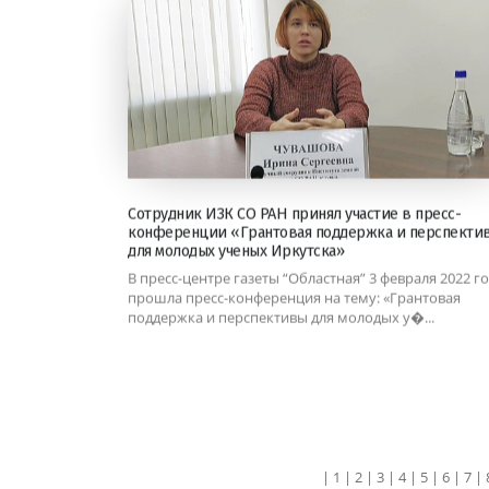
Сотрудник ИЗК СО РАН принял участие в пресс-
конференции «Грантовая поддержка и перспекти
для молодых ученых Иркутска»
В пресс-центре газеты “Областная” 3 февраля 2022 г
прошла пресс-конференция на тему: «Грантовая
поддержка и перспективы для молодых у�...
|
1
|
2
|
3
|
4
|
5
|
6
|
7
|