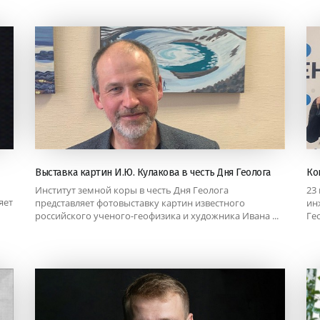
Выставка картин И.Ю. Кулакова в честь Дня Геолога
Ко
Институт земной коры в честь Дня Геолога
23
яет
представляет фотовыставку картин известного
ин
российского ученого-геофизика и художника Ивана ...
Ге