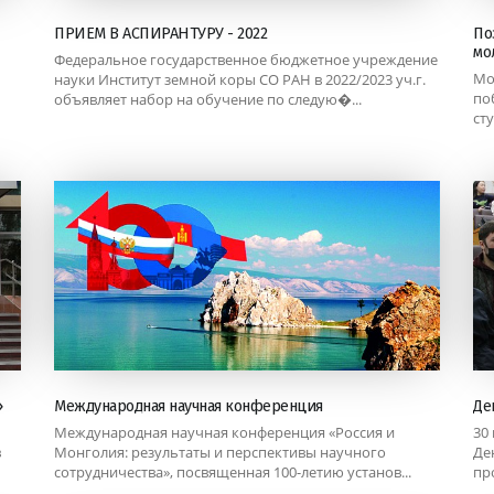
ПРИЕМ В АСПИРАНТУРУ - 2022
По
мо
Федеральное государственное бюджетное учреждение
Мо
науки Институт земной коры СО РАН в 2022/2023 уч.г.
по
объявляет набор на обучение по следую�...
ст
»
Международная научная конференция
Де
Международная научная конференция «Россия и
30
в
Монголия: результаты и перспективы научного
Де
сотрудничества», посвященная 100-летию установ...
пр