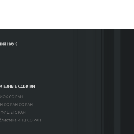
МИЯ НАУК
ЛЕЗНЫЕ ССЫЛКИ
ИОХ СО РАН
Н СО РАН СО РАН
 ФИЦ ЕГС РАН
блиотека ИНЦ СО РАН
 - - - - - - - - - - - - -