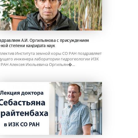
здравляем А.И. Оргильянова с присуждением
еной степени кандидата наук
ллектив Института земной коры СО РАН поздравляет
дущего инженера лаборатории гидрогеологии ИЗК
 РАН Алексея Июльевича Оргильян�...