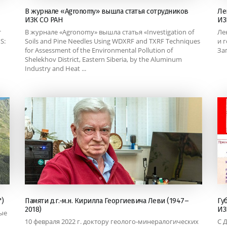
В журнале «Agronomy» вышла статья сотрудников
Ле
ИЗК СО РАН
ИЗ
т
В журнале «Agronomy» вышла статья «Investigation of
Ле
S:
Soils and Pine Needles Using WDXRF and TXRF Techniques
и 
for Assessment of the Environmental Pollution of
За
Shelekhov District, Eastern Siberia, by the Aluminum
Industry and Heat ...
)
Памяти д.г.-м.н. Кирилла Георгиевича Леви (1947–
Гу
2018)
ИЗ
ые
10 февраля 2022 г. доктору геолого-минералогических
С 