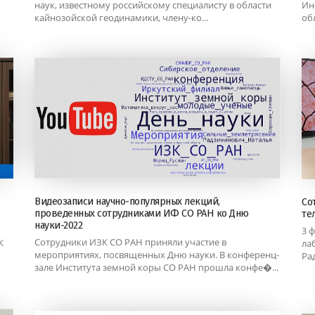
наук, известному российскому специалисту в области
Ин
кайнозойской геодинамики, члену-ко...
об
Видеозаписи научно-популярных лекций,
Со
проведенных сотрудниками ИФ СО РАН ко Дню
те
науки-2022
3 
Сотрудники ИЗК СО РАН приняли участие в
К
ла
мероприятиях, посвященных Дню науки. В конференц-
Ра
зале Института земной коры СО РАН прошла конфе�...