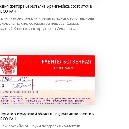
кция доктора Себастьяна Брайтенбаха состоится в
К СО РАН
кция «Реконструкция климата ледникового периода
голоцена по спелеотемам из пещеры Сарма,
падный Кавказ», лектор: доктор Себастья...
бернатор Иркутской области поздравил коллектив
К СО РАН
Днем российской науки поздравил коллектив