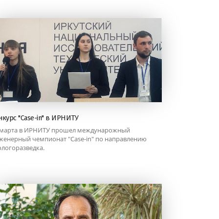
нкурс "Case-in" в ИРНИТУ
 марта в ИРНИТУ прошел междунарожный
женерный чемпионат "Case-in" по направлению
ологоразведка.