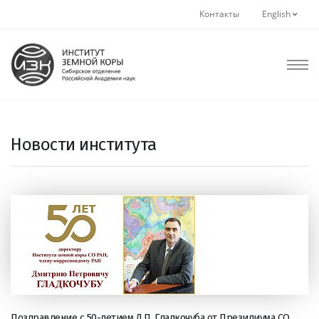
Контакты
English
Новости института
Поздравление с 50-летием Д.П. Гладкочуба от Президиума СО