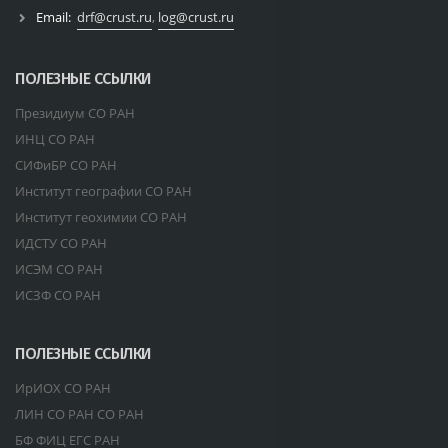
Email:
drf@crust.ru
,
log@crust.ru
ПОЛЕЗНЫЕ ССЫЛКИ
Президиум СО РАН
ИНЦ СО РАН
СИФиБР СО РАН
Институт географии СО РАН
Институт геохимии СО РАН
ИДСТУ СО РАН
ИСЭМ СО РАН
ИСЗФ СО РАН
ПОЛЕЗНЫЕ ССЫЛКИ
ИрИОХ СО РАН
ЛИН СО РАН СО РАН
БФ ФИЦ ЕГС РАН