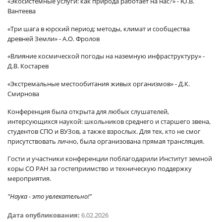
«Экосистемные услуги: как природа работает на нас?» - Ю.В.
Вантеева
«Три шага в юрский период: методы, климат и сообщества
древней Земли» - А.О. Фролов
«Влияние космической погоды на наземную инфраструктуру» -
Д.В. Костарев
«Экстремальные местообитания живых организмов» - Д.К.
Смирнова
Конференция была открыта для любых слушателей,
интерсующихся наукой: школьников среднего и старшего звена,
студентов СПО и ВУЗов, а также взрослых. Для тех, кто не смог
присутствовать лично, была организована прямая трансляция.
Гости и участники конференции поблагодарили Институт земной
коры СО РАН за гостеприимство и техническую поддержку
мероприятия.
"Наука - это увлекательно!"
Дата опубликования:
6.02.2026