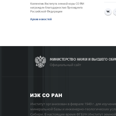
Коллектив Института земной коры СО РАН
награжден благодарностью Президента
Российской Федерации
Архив новостей
МИНИСТЕРСТВО НАУКИ И ВЫСШЕГО ОБР
Официальный сайт
Институт организован в феврале 1949 г. для изучени
минеральной базы и инженерно-геологических усл
Сибири. В настоящее время ФГБУН Институт земной