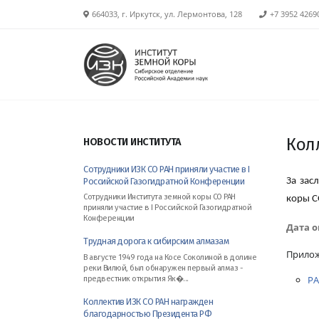
664033, г. Иркутск, ул. Лермонтова, 128
+7 3952 4269
Кол
НОВОСТИ ИНСТИТУТА
Сотрудники ИЗК СО РАН приняли участие в I
Российской Газогидратной Конференции
За зас
Сотрудники Института земной коры СО РАН
коры С
приняли участие в I Российской Газогидратной
Конференции
Дата 
Трудная дорога к сибирским алмазам
Прило
В августе 1949 года на Косе Соколиной в долине
реки Вилюй, был обнаружен первый алмаз -
РА
предвестник открытия Як�...
Коллектив ИЗК СО РАН награжден
благодарностью Президента РФ