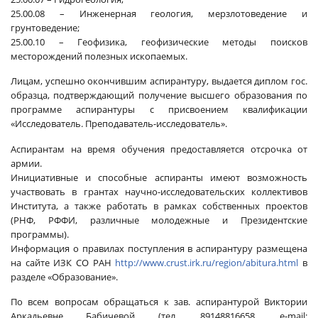
25.00.08 – Инженерная геология, мерзлотоведение и
грунтоведение;
25.00.10 – Геофизика, геофизические методы поисков
месторождений полезных ископаемых.
Лицам, успешно окончившим аспирантуру, выдается диплом гос.
образца, подтверждающий получение высшего образования по
программе аспирантуры с присвоением квалификации
«Исследователь. Преподаватель-исследователь».
Аспирантам на время обучения предоставляется
отсрочка от
армии
.
Инициативные и способные аспиранты имеют возможность
участвовать в грантах научно-исследовательских коллективов
Института, а также работать в рамках собственных проектов
(РНФ, РФФИ, различные молодежные и Президентские
программы).
Информация о правилах поступления в аспирантуру размещена
на сайте ИЗК СО РАН
http://www.crust.irk.ru/region/abitura.html
в
разделе «Образование».
По всем вопросам обращаться к зав. аспирантурой Виктории
Аркадьевне Бабичевой (тел. 89148816658, e-mail: