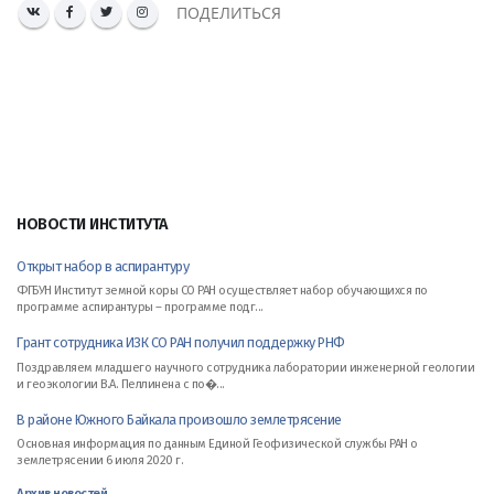
ПОДЕЛИТЬСЯ
НОВОСТИ ИНСТИТУТА
Открыт набор в аспирантуру
ФГБУН Институт земной коры СО РАН осуществляет набор обучающихся по
программе аспирантуры – программе подг...
Грант сотрудника ИЗК СО РАН получил поддержку РНФ
Поздравляем младшего научного сотрудника лаборатории инженерной геологии
и геоэкологии В.А. Пеллинена с по�...
В районе Южного Байкала произошло землетрясение
Основная информация по данным Единой Геофизической службы РАН о
землетрясении 6 июля 2020 г.
Архив новостей