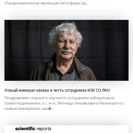
«Геодинамическая эволюция литосферы Це...
Новый минерал назван в честь сотрудника ИЗК СО РАН
Поздравляем старшего научного сотрудника лаборатории
палеогеодинамики, к.г.-м.н. Леонида Зиновьевича Резницкого с
новым минералом, наз�...