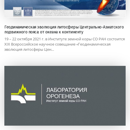
Геодинамическая эволюция литосферы Центрально-Азиатского
подвижного пояса: от океана к континенту
19 – 22 октября 2021 г. в Институте земной коры СО РАН состоится
XIX Всероссийское научное совещание «Геодинамическая
эволюция литосферы Цен...