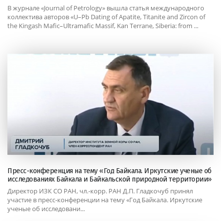
В журнале «Journal of Petrology» вышла статья международного
коллектива авторов «U–Pb Dating of Apatite, Titanite and Zircon of
the Kingash Mafic–Ultramafic Massif, Kan Terrane, Siberia: from ...
Пресс-конференция на тему «Год Байкала. Иркутские ученые об
исследованиях Байкала и Байкальской природной территории»
Директор ИЗК СО РАН, чл.-корр. РАН Д.П. Гладкочуб принял
участие в пресс-конференции на тему «Год Байкала. Иркутские
ученые об исследовани...