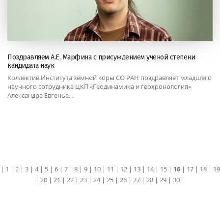
Поздравляем А.Е. Марфина с присуждением ученой степени
кандидата наук
Коллектив Института земной коры СО РАН поздравляет младшего
научного сотрудника ЦКП «Геодинамика и геохронология»
Александра Евгенье...
|
1
|
2
|
3
|
4
|
5
|
6
|
7
|
8
|
9
|
10
|
11
|
12
|
13
|
14
|
15
|
16
|
17
|
18
|
19
|
20
|
21
|
22
|
23
|
24
|
25
|
26
|
27
|
28
|
29
|
30
|