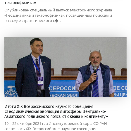
тектонофизика»
Опубликован специальный выпуск электронного журнала
«Геодинамика и тектонофизика», посвященный поискам и
разведке стратегического с�...
Итоги XIX Всероссийского научного совещания
«Геодинамическая эволюция литосферы Центрально-
Азиатского подвижного пояса: от океана к континенту»
19 – 22 октября 2021 г. в Институте земной коры СО РАН
состоялось XIX Всероссийское научное совещание