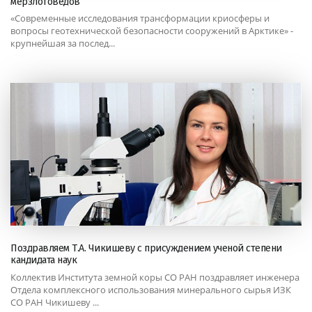
мерзлотоведов
«Современные исследования трансформации криосферы и
вопросы геотехнической безопасности сооружений в Арктике» -
крупнейшая за послед...
Поздравляем Т.А. Чикишеву с присуждением ученой степени
кандидата наук
Коллектив Института земной коры СО РАН поздравляет инженера
Отдела комплексного использования минерального сырья ИЗК
СО РАН Чикишеву ...