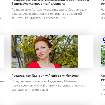
Вадима Александровича Пеллинена!
зе
Поздравляем Артема Александровича Светлакова и
На
Вадима Александровича Пеллинена с успешной
со
м –
защитой кандидатских диссертаций!
ИЗ
Поздравляем Екатерину Андреевну Михееву!
Ка
зе
яет
Поздравляем Екатерину Андреевну Михееву с
Со
присуждением учёной степени кандидата геолого-
на
минералогических наук!
ут