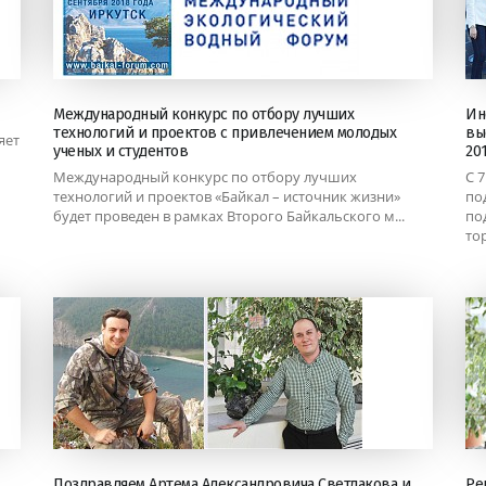
Международный конкурс по отбору лучших
Ин
технологий и проектов с привлечением молодых
вы
яет
ученых и студентов
20
Международный конкурс по отбору лучших
C 
технологий и проектов «Байкал – источник жизни»
по
будет проведен в рамках Второго Байкальского м...
по
тор
Поздравляем Артема Александровича Светлакова и
Ре