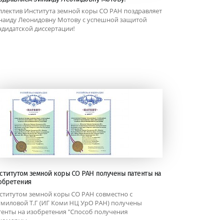
ллектив Института земной коры СО РАН поздравляет
наиду Леонидовну Мотову с успешной защитой
ндидатской диссертации!
ститутом земной коры СО РАН получены патенты на
обретения
ститутом земной коры СО РАН совместно с
миловой Т.Г (ИГ Коми НЦ УрО РАН) получены
тенты на изобретения "Способ получения