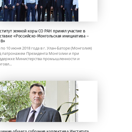
ститут земной коры СО РАН принял участие в
ставке «Российско-Монгольская инициатива –
18»
7 по 10 июня 2018 года в г. Улан-Баторе (Монголия)
д патронажем Президента Монголии и при
ддержке Министерства промышленности и
говл...
шение общего собрания коллектива Института