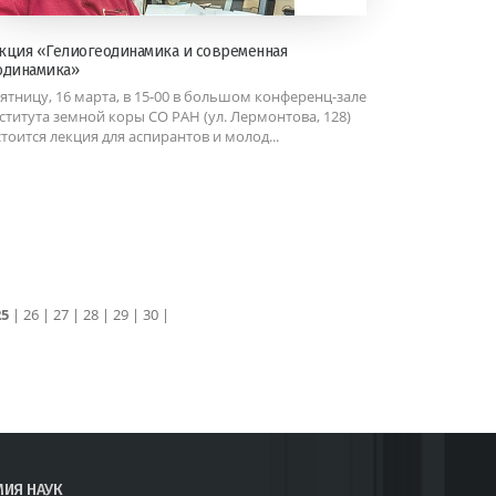
кция «Гелиогеодинамика и современная
одинамика»
пятницу, 16 марта, в 15-00 в большом конференц-зале
ститута земной коры СО РАН (ул. Лермонтова, 128)
стоится лекция для аспирантов и молод...
25
|
26
|
27
|
28
|
29
|
30
|
МИЯ НАУК