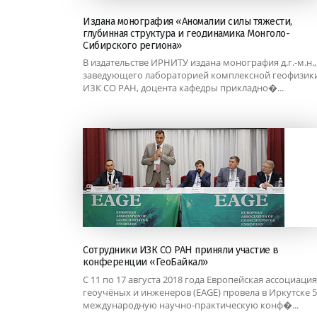
Издана монография «Аномалии силы тяжести,
глубинная структура и геодинамика Монголо-
Сибирского региона»
В издательстве ИРНИТУ издана монография д.г.-м.н.,
заведующего лабораторией комплексной геофизик
ИЗК СО РАН, доцента кафедры прикладно�...
Сотрудники ИЗК СО РАН приняли участие в
конференции «ГеоБайкал»
С 11 по 17 августа 2018 года Европейская ассоциация
геоучёных и инженеров (EAGE) провела в Иркутске 
международную научно-практическую конф�...