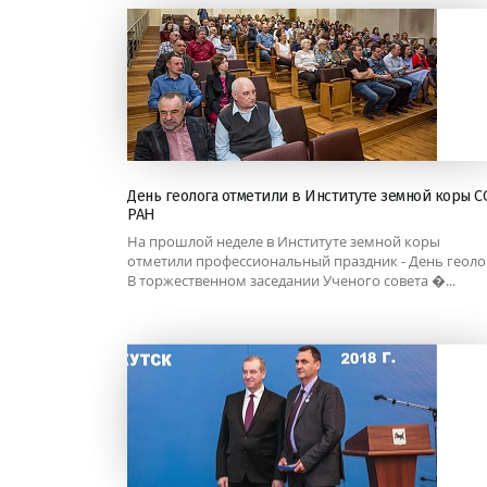
День геолога отметили в Институте земной коры С
РАН
На прошлой неделе в Институте земной коры
отметили профессиональный праздник - День геоло
В торжественном заседании Ученого совета �...