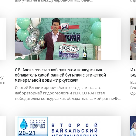
од
С.В. Алексеев стал победителем конкурса как
Ит
обладатель самой ранней бутылки с этикеткой
во
ну
минеральной воды «Иркутская»
Вс
ого
Сергей Владимирович Алексеев, д.г.-м.н., зав.
Во
лабораторией гидрогеологии ИЗК СО РАН стал
Ор
победителем конкурса как обладатель самой ранне�...