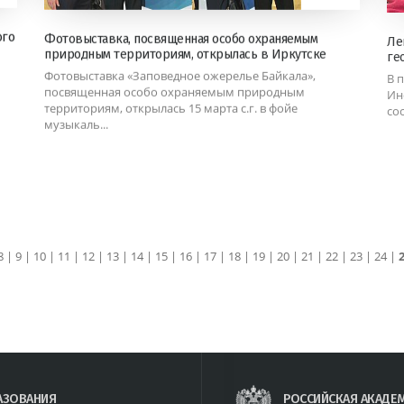
ого
Фотовыставка, посвященная особо охраняемым
Ле
природным территориям, открылась в Иркутске
ге
Фотовыставка «Заповедное ожерелье Байкала»,
В 
посвященная особо охраняемым природным
Ин
территориям, открылась 15 марта с.г. в фойе
со
музыкаль...
8
|
9
|
10
|
11
|
12
|
13
|
14
|
15
|
16
|
17
|
18
|
19
|
20
|
21
|
22
|
23
|
24
|
АЗОВАНИЯ
РОССИЙСКАЯ АКАДЕ