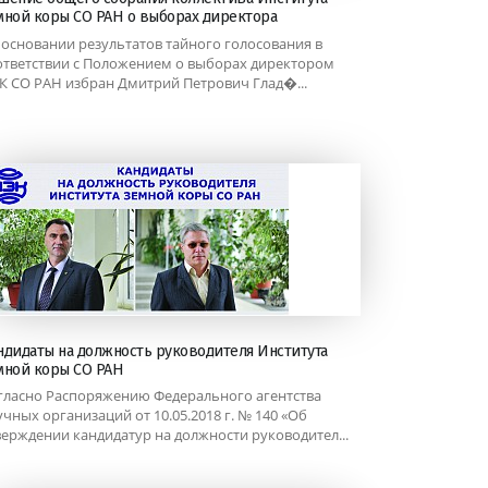
мной коры СО РАН о выборах директора
 основании результатов тайного голосования в
ответствии с Положением о выборах директором
К СО РАН избран Дмитрий Петрович Глад�...
ндидаты на должность руководителя Института
мной коры СО РАН
гласно Распоряжению Федерального агентства
учных организаций от 10.05.2018 г. № 140 «Об
верждении кандидатур на должности руководител...