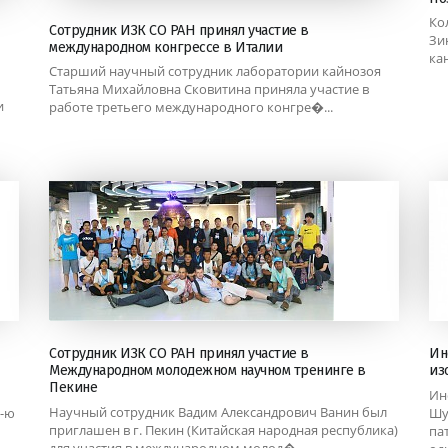
Ко
Сотрудник ИЗК СО РАН принял участие в
Зи
международном конгрессе в Италии
ка
Старший научный сотрудник лаборатории кайнозоя
Татьяна Михайловна Сковитина приняла участие в
и
работе третьего международного конгре�...
Сотрудник ИЗК СО РАН принял участие в
Ин
Международном молодежном научном тренинге в
из
Пекине
Ин
Научный сотрудник Вадим Александрович Ванин был
5-ю
Шу
приглашен в г. Пекин (Китайская народная республика)
па
для участия в международном молод�...