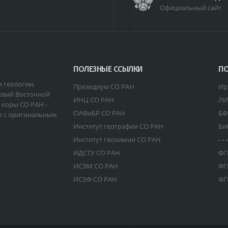
Официальный сайт
ПОЛЕЗНЫЕ ССЫЛКИ
ПО
я геологии,
Президиум СО РАН
Ир
овий Восточной
ИНЦ СО РАН
ЛИ
 коры СО РАН -
СИФиБР СО РАН
БФ
е с оригинальным
Институт географии СО РАН
Би
Институт геохимии СО РАН
- - -
ИДСТУ СО РАН
ФГ
ИСЭМ СО РАН
ФГ
ИСЗФ СО РАН
ФГ