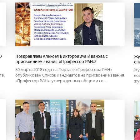
О
Поздравляем Алексея Викторовича Иванова с
Жу
присвоением звания «Профессор РАН»!
сп
30 марта 2018 года на Портале «Профессора РАН»
Жу
га.
опубликован Список кандидатов на присвоение звания
во
«Профессор РАН», утвержденных общими со...
жу