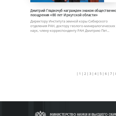
Дмитрий Гладкочуб награжден знаком общественн
поощрения «80 лет Иркутской области»
Директору Института земной коры Сибирского
отделения РАН, доктору геолого-минералогических
наук, члену-корреспонденту РАН Дмитрию Пет...
|
1
|
2
|
3
|
4
|
5
|
6
|
7
|
МИНИСТЕРСТВО НАУКИ И ВЫСШЕГО ОБР