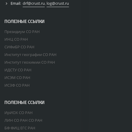
Email:
drf@crust.ru
,
log@crust.ru
ПОЛЕЗНЫЕ ССЫЛКИ
Президиум СО РАН
ИНЦ СО РАН
СИФиБР СО РАН
Институт географии СО РАН
Институт геохимии СО РАН
ИДСТУ СО РАН
ИСЭМ СО РАН
ИСЗФ СО РАН
ПОЛЕЗНЫЕ ССЫЛКИ
ИрИОХ СО РАН
ЛИН СО РАН СО РАН
БФ ФИЦ ЕГС РАН